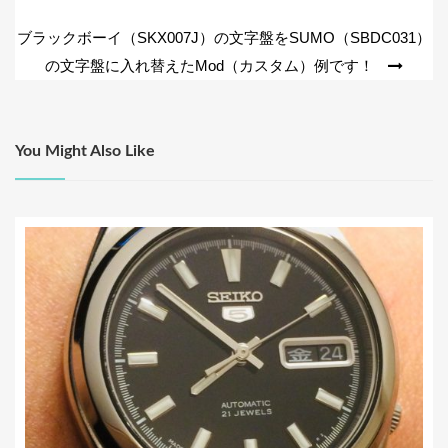
o
稿
ブラックボーイ（SKX007J）の文字盤をSUMO（SBDC031）
k
ナ
の文字盤に入れ替えたMod（カスタム）例です！
ビ
ゲ
ー
You Might Also Like
シ
ョ
ン