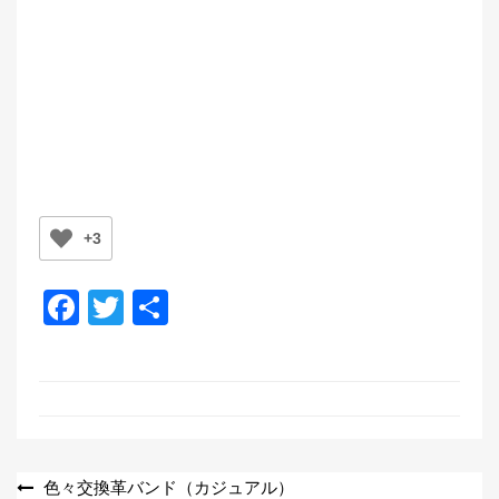
+3
F
T
共
a
wi
有
c
tt
e
er
b
o
投
色々交換革バンド（カジュアル）