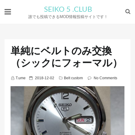
SEIKO 5 .CLUB
誰でも投稿できるMOD情報投稿サイトです！
単純にベルトのみ交換
（シックにフォーマル）
P
T.ume
2018-12-02
Belt custom
No Comments
o
s
t
e
d
o
n