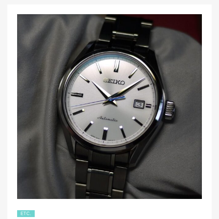
e
er
と
SNK357K1）
b
を
o
入
o
れ
替
k
え
MOD（カ
ス
タ
ム）
例
で
す！”
ETC.