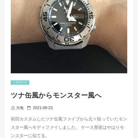
5 SPORTS
ツナ缶風からモンスター風へ
P
大地
2021-08-23
o
前回カスタムしたツナ缶風ファイブから元々狙っていたモン
s
スター風へモディファイしました。 ケース形状はやはりモ
t
ンスターに似てる。
e