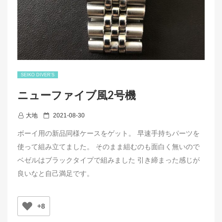
SEIKO DIVER’S
ニューファイブ風2号機
P
大地
2021-08-30
o
ボーイ用の新品同様ケースをゲット。 早速手持ちパーツを
s
使って組み立てました。 そのまま組むのも面白く無いので
t
ベゼルはブラックタイプで組みました 引き締まった感じが
e
良いなと自己満足です。
d
o
n
+8