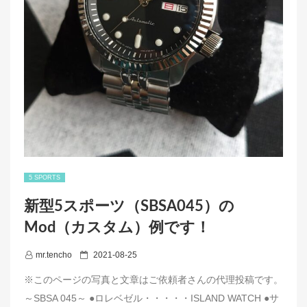
5 SPORTS
新型5スポーツ（SBSA045）の
Mod（カスタム）例です！
P
mr.tencho
2021-08-25
o
※このページの写真と文章はご依頼者さんの代理投稿です。
s
～SBSA 045～ ●ロレベゼル・・・・・ISLAND WATCH ●サ
t