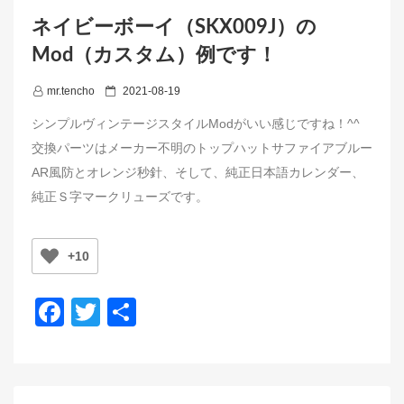
ネイビーボーイ（SKX009J）の
Mod（カスタム）例です！
P
mr.tencho
2021-08-19
o
シンプルヴィンテージスタイルModがいい感じですね！^^
s
交換パーツはメーカー不明のトップハットサファイアブルー
t
AR風防とオレンジ秒針、そして、純正日本語カレンダー、
e
純正Ｓ字マークリューズです。
d
o
n
+10
F
T
共
a
wi
有
c
tt
e
er