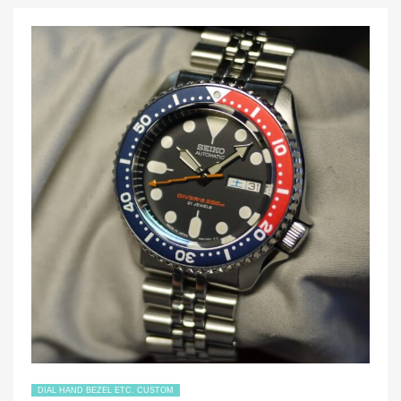
e
er
針
MOD（カ
b
ス
o
タ
o
ム）
例
k
で
す！”
DIAL HAND BEZEL ETC. CUSTOM