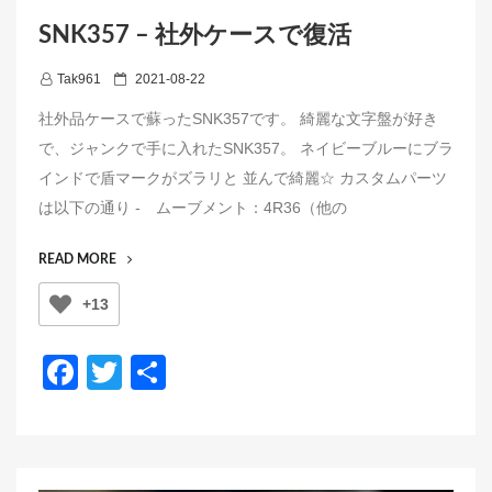
SNK357 – 社外ケースで復活
P
Tak961
2021-08-22
o
社外品ケースで蘇ったSNK357です。 綺麗な文字盤が好き
s
で、ジャンクで手に入れたSNK357。 ネイビーブルーにブラ
t
インドで盾マークがズラリと 並んで綺麗☆ カスタムパーツ
e
は以下の通り - ムーブメント：4R36（他の
d
o
“SNK357
READ MORE
n
–
+13
社
外
ケ
F
T
共
ー
a
wi
有
ス
で
c
tt
復
e
er
活”