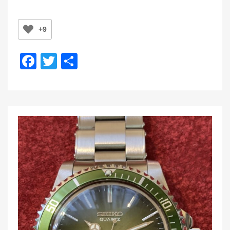
d
o
+9
n
F
T
共
a
wi
有
c
tt
e
er
b
o
o
k