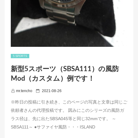
5 SPORTS
新型5スポーツ（SBSA111）の風防
Mod（カスタム）例です！
P
mr.tencho
2021-08-26
o
※昨日の投稿に引き続き、このページの写真と文章は同じご
s
依頼者さんの代理投稿です。 因みにこのシリーズの風防ガ
t
ラス径は、先に出たSBSA045等と同じ32mmです。 ～
e
SBSA111～ ●サファイヤ風防・・・ISLAND
d
o