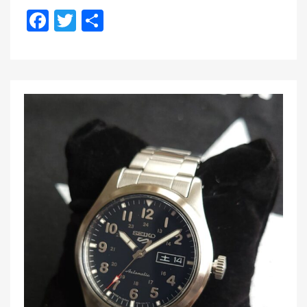
F
T
共
a
wi
有
c
tt
e
er
b
o
o
k