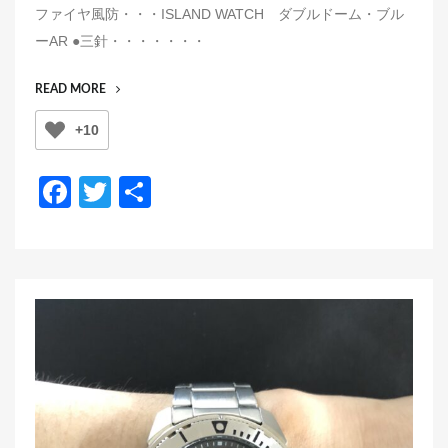
ファイヤ風防・・・ISLAND WATCH ダブルドーム・ブル
e
ーAR ●三針・・・・・・・
d
o
“新
READ MORE
n
型
+10
5
ス
ポ
F
T
共
ー
a
wi
有
ツ
（SBSA045）
c
tt
の
e
er
MOD（カ
ス
b
タ
o
ム）
o
例
で
k
す！”