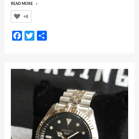
“新
READ MORE
n
型
+8
5
ス
ポ
F
T
共
ー
a
wi
有
ツ
（SBSA111）
c
tt
の
e
er
風
防
b
MOD（カ
o
ス
o
タ
ム）
k
例
で
す！”