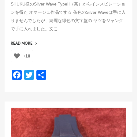
o
SHUKU様のSilver Wave TypeII（茶）からインスピレーショ
s
ンを得た オマージュ作品です☆ 茶色のSilver Waveは手に入
t
りませんでしたが、綺麗な緑色の文字盤の ヤツをジャンク
e
で手に入れました。文こ
d
o
“SILVER
READ MORE
n
WAVE
+10
TYPE
II
–
F
T
共
SHUKU
a
wi
有
様
オ
c
tt
マ
e
er
ー
ジ
b
ュ
o
仕
o
様”