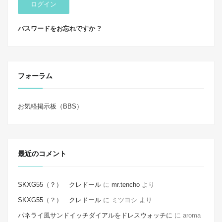
ログイン
パスワードをお忘れですか ?
フォーラム
お気軽掲示板（BBS）
最近のコメント
SKXG55（？） クレドール
に
mr.tencho
より
SKXG55（？） クレドール
に
ミツヨシ
より
パネライ風サンドイッチダイアルをドレスウォッチに
に
aroma