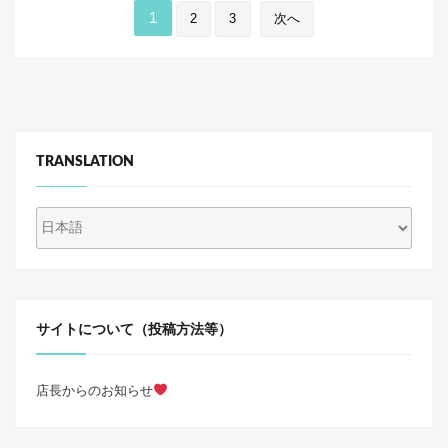
投
b
1
2
3
次へ
稿
o
の
o
ペ
k
ー
TRANSLATION
ジ
送
り
サイトについて（投稿方法等）
店長からのお知らせ