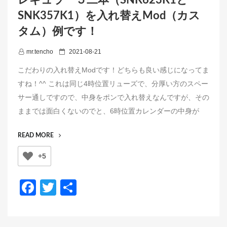
レギュラー５二本（SNK623K1と
SNK357K1）を入れ替えMod（カス
タム）例です！
P
mr.tencho
2021-08-21
o
こだわりの入れ替えModです！どちらも良い感じになってま
s
すね！^^ これは同じ4時位置リューズで、分厚い方のスペー
t
サー通しですので、中身をポンで入れ替えなんですが、その
e
ままでは面白くないのでと、6時位置カレンダーの中身が
d
o
“レ
READ MORE
n
ギ
+5
ュ
ラ
ー
F
T
共
５
a
wi
有
二
本
c
tt
（SNK623K1