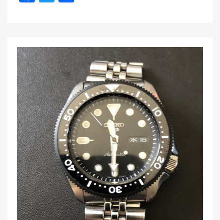
a
wi
有
c
tt
e
er
b
o
o
k