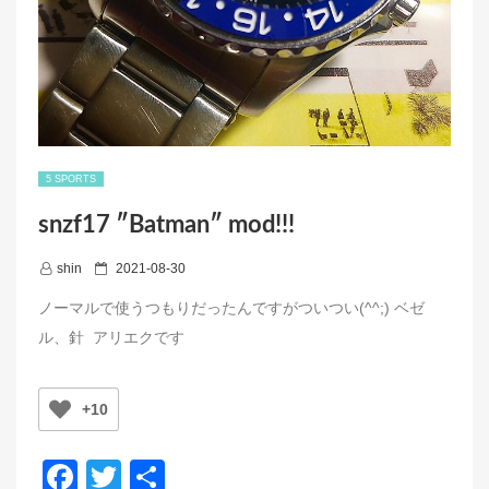
5 SPORTS
snzf17 ″Batman″ mod!!!
P
shin
2021-08-30
o
ノーマルで使うつもりだったんですがついつい(^^;) ベゼ
s
ル、針 アリエクです
t
e
d
+10
o
n
F
T
共