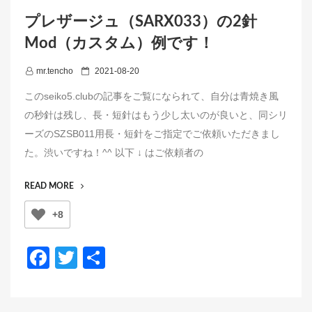
プレザージュ（SARX033）の2針
Mod（カスタム）例です！
P
mr.tencho
2021-08-20
o
このseiko5.clubの記事をご覧になられて、自分は青焼き風
s
の秒針は残し、長・短針はもう少し太いのが良いと、同シリ
t
ーズのSZSB011用長・短針をご指定でご依頼いただきまし
e
た。渋いですね！^^ 以下 ↓ はご依頼者の
d
o
“プ
READ MORE
n
レ
+8
ザ
ー
ジ
F
T
共
ュ
a
wi
有
（SARX033）
の
c
tt
2