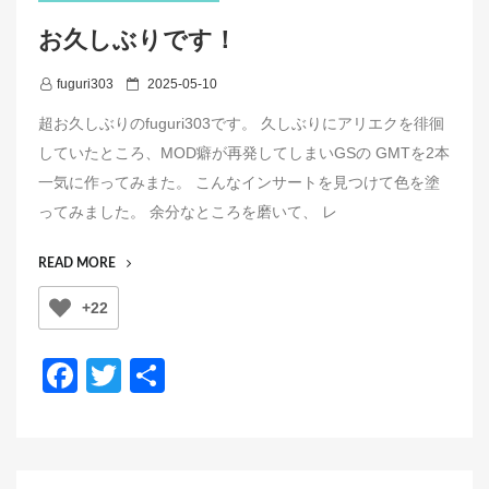
お久しぶりです！
P
fuguri303
2025-05-10
o
超お久しぶりのfuguri303です。 久しぶりにアリエクを徘徊
s
していたところ、MOD癖が再発してしまいGSの GMTを2本
t
一気に作ってみまた。 こんなインサートを見つけて色を塗
e
ってみました。 余分なところを磨いて、 レ
d
o
“お
READ MORE
n
久
+22
し
ぶ
り
F
T
共
で
a
wi
有
す！”
c
tt
e
er