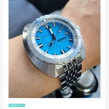
k
社外品ケース