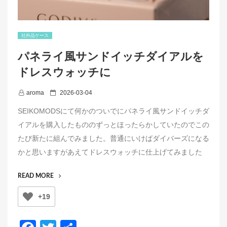
社外品ケース
パネライ風サンドイッチダイアルを
ドレスウォッチに
P
aroma
2026-03-04
o
SEIKOMODSにて何かのついでにパネライ風サンドイッチダ
s
イアルを購入したもののずっとほったらかしていたのでこの
t
たび新たに組んでみました。普通にいけばダイバーズになる
e
かと思いますがあえてドレスウォッチに仕上げてみました
d
o
“パ
READ MORE
n
ネ
+19
ラ
イ
風