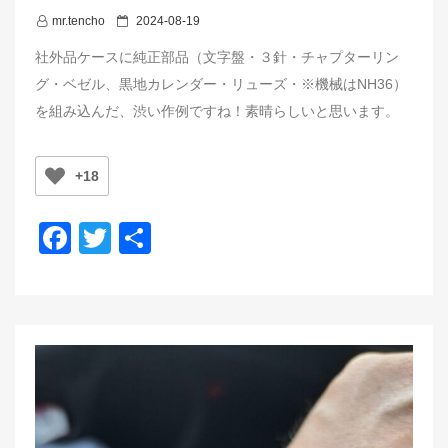
P
mr.tencho
2024-08-19
o
社外品ケースに純正部品（文字盤・３針・チャプターリン
s
グ・ベゼル、黒地カレンダー・リューズ・※機械はNH36）
t
を組み込んだ、渋い作例ですね！素晴らしいと思います。
e
d
o
+18
n
F
T
共
a
wi
有
c
tt
e
er
b
o
o