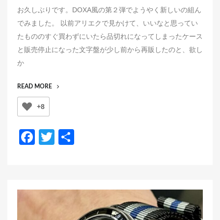
o
お久しぶりです。DOXA風の第２弾でようやく新しいの組ん
s
でみました。 以前アリエクで見かけて、いいなと思ってい
t
たもののすぐ買わずにいたら品切れになってしまったケース
e
と販売停止になった文字盤が少し前から再販したのと、欲し
d
か
o
n
“SUB
READ MORE
300T
+8
CLIVE
CUSSLER”
F
T
共
a
wi
有
c
tt
e
er
b
o