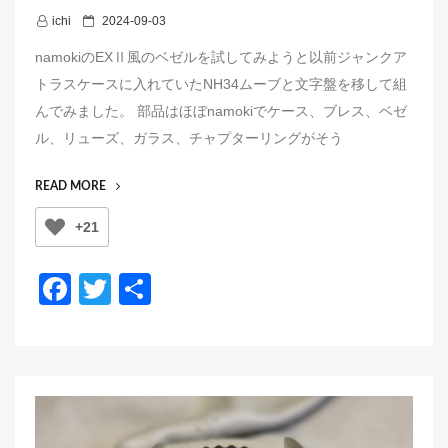
P
ichi
2024-09-03
o
namokiのEXⅡ風のベゼルを試してみようと以前ジャンクア
s
トラスケースに入れていたNH34ムーブと文字盤を移して組
t
んでみました。 部品はほぼnamokiでケース、ブレス、ベゼ
e
ル、リューズ、ガラス、チャプターリングがそう
d
o
“Ｂ
READ MORE
n
Ｏ
+21
Ｙ
Ｇ
Ｍ
F
T
共
Ｔ
a
wi
有
VER.
Ｅ
c
tt
Ｘ
e
er
Ⅱ”
b