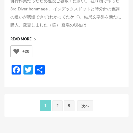
併行作業だったため連投ご容赦ください。 在り物で作った
s
3rd Diver hommage 、インデックスドットと時分針の色調
t
の違いが我慢できず(わかってたケド)、結局文字盤を新たに
e
購入、変更しました（笑） 夏場の現在は
d
o
“MC:3RD
READ MORE
n
DIVER
+20
TURTLE
HOMMAGE”
F
T
共
a
wi
有
c
tt
e
er
投
b
1
2
9
次へ
稿
o
の
o
ペ