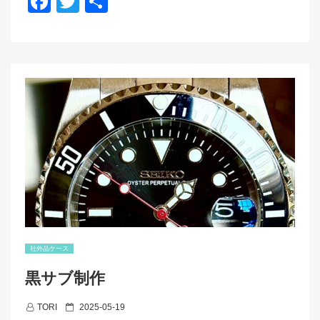
F
T
共
サ
a
wi
有
ン
ド
c
tt
イ
e
er
ッ
チ
b
ダ
o
イ
o
ア
ル
k
を
ド
レ
ス
ウ
ォ
社外品ケース
ッ
チ
黒サブ制作
に”
P
TORI
2025-05-19