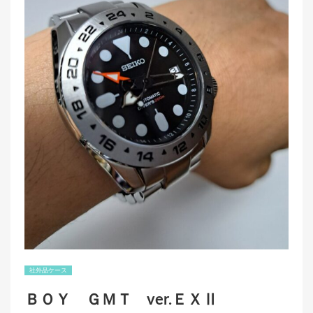
社外品ケース
ＢＯＹ ＧＭＴ ver.ＥＸⅡ