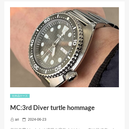
e
er
た
SEIKO
b
SUB200T”
o
o
k
社外品ケース
MC:3rd Diver turtle hommage
P
ari
2024-06-23
o