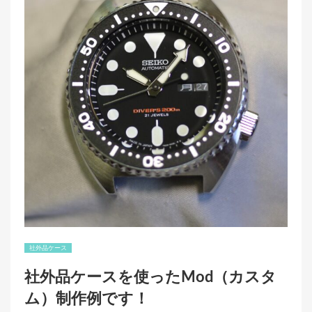
o
o
k
社外品ケース
社外品ケースを使ったMod（カスタ
ム）制作例です！