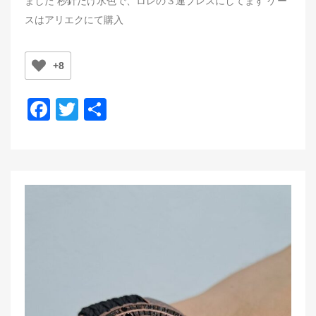
ました 秒針だけ水色で、ロレの３連ブレスにしてます ケー
t
スはアリエクにて購入
e
d
o
+8
n
F
T
共
a
wi
有
c
tt
e
er
b
o
o
k