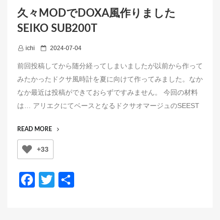
久々MODでDOXA風作りました
SEIKO SUB200T
P
ichi
2024-07-04
o
前回投稿してから随分経ってしまいましたが以前から作って
s
みたかったドクサ風時計を夏に向けて作ってみました。なか
t
なか最近は投稿ができておらずですみません。 今回の材料
e
は… アリエクにてベースとなるドクサオマージュのSEEST
d
o
“久々
READ MORE
n
MOD
+33
で
DOXA
風
F
T
共
作
a
wi
有
り
ま
c
tt
し