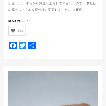
いました。 すっかり気温も上昇してきましたので、 冬仕様
e
の革ベルト２本を夏仕様に変更しました。 ※新作
d
o
“み
READ MORE
n
な
+22
さ
ん
の
F
T
共
夏
a
wi
有
仕
様
c
tt
は？”
e
er
b
o
o
k