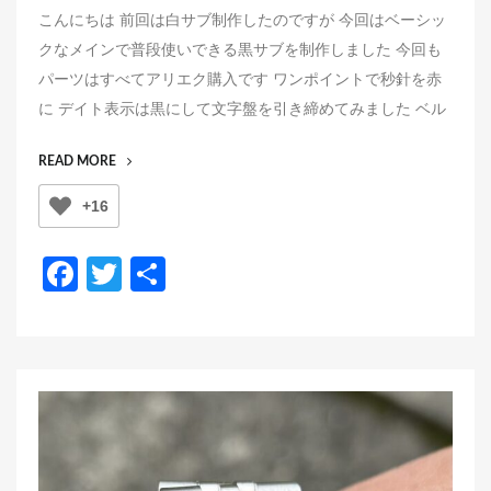
o
こんにちは 前回は白サブ制作したのですが 今回はベーシッ
s
クなメインで普段使いできる黒サブを制作しました 今回も
t
パーツはすべてアリエク購入です ワンポイントで秒針を赤
e
に デイト表示は黒にして文字盤を引き締めてみました ベル
d
o
“黒
READ MORE
n
サ
+16
ブ
制
作”
F
T
共
a
wi
有
c
tt
e
er
b
o
o