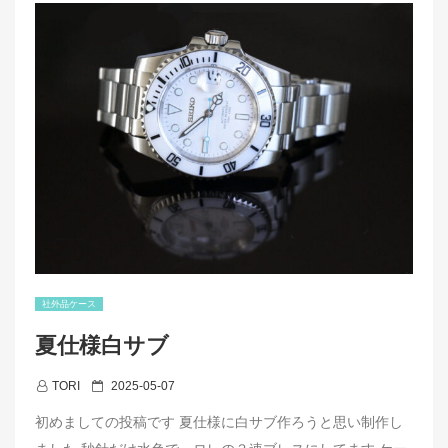
b
o
o
k
社外品ケース
夏仕様白サブ
P
TORI
2025-05-07
o
初めましての投稿です 夏仕様に白サブ作ろうと思い制作し
s