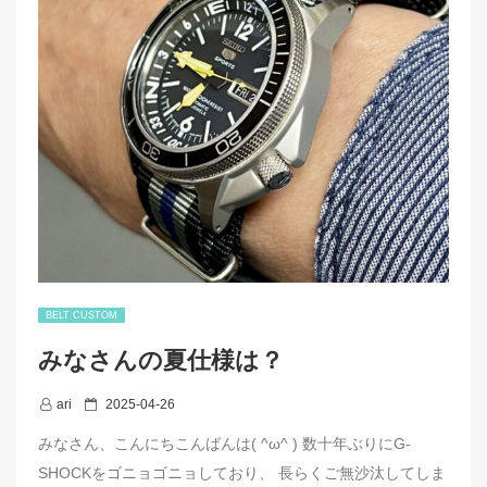
o
k
BELT CUSTOM
みなさんの夏仕様は？
P
ari
2025-04-26
o
みなさん、こんにちこんばんは( ^ω^ ) 数十年ぶりにG-
s
SHOCKをゴニョゴニョしており、 長らくご無沙汰してしま
t