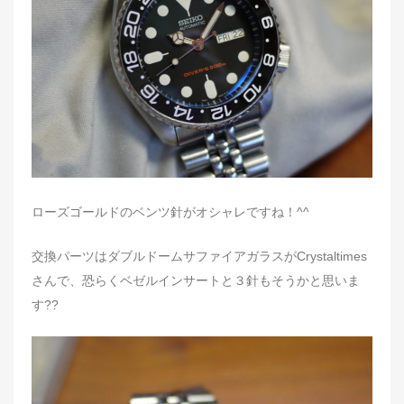
d
o
n
ローズゴールドのベンツ針がオシャレですね！^^
交換パーツはダブルドームサファイアガラスがCrystaltimes
さんで、恐らくベゼルインサートと３針もそうかと思いま
す??