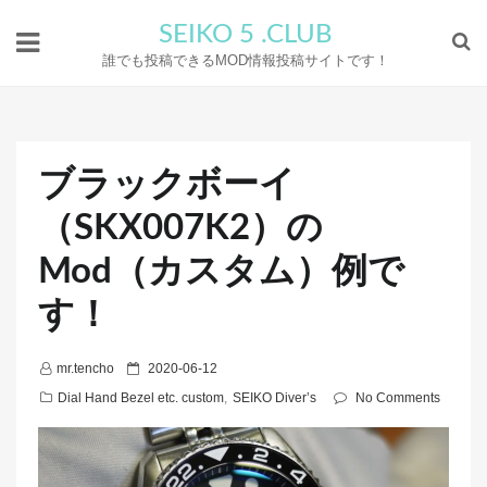
SEIKO 5 .CLUB
誰でも投稿できるMOD情報投稿サイトです！
ブラックボーイ
（SKX007K2）の
Mod（カスタム）例で
す！
P
mr.tencho
2020-06-12
o
Dial Hand Bezel etc. custom
,
SEIKO Diver’s
No Comments
s
t
e