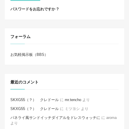
パスワードをお忘れですか ?
フォーラム
お気軽掲示板（BBS）
最近のコメント
SKXG55（？） クレドール
に
mr.tencho
より
SKXG55（？） クレドール
に
ミツヨシ
より
パネライ風サンドイッチダイアルをドレスウォッチに
に
aroma
より