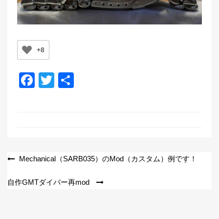
+8
F
T
共
a
wi
有
c
tt
e
er
b
o
投
Mechanical（SARB035）のMod（カスタム）例です！
o
稿
自作GMTダイバー再mod
k
ナ
ビ