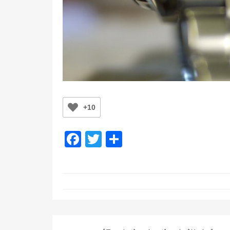
+10
F
T
共
a
wi
有
c
tt
e
er
b
o
投