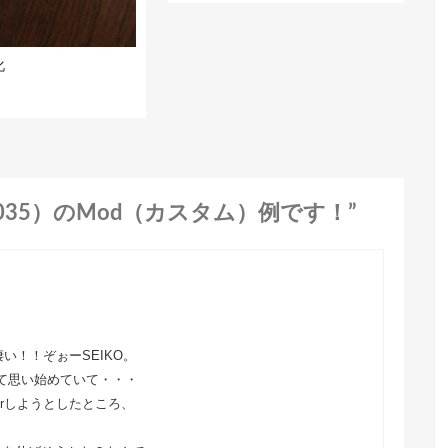
化
al（SARB035）のMod（カスタム）例です！”
い！！ぞぉーSEIKO。
・って思い始めていて・・・
fferしようとしたところ、