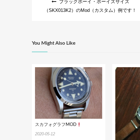
ブラックボーイ・ボーイズサイズ
o
稿
（SKX013K2）のMod（カスタム）例です！
k
ナ
ビ
ゲ
ー
You Might Also Like
シ
ョ
ン
スカフォグラフMOD
2020-05-12