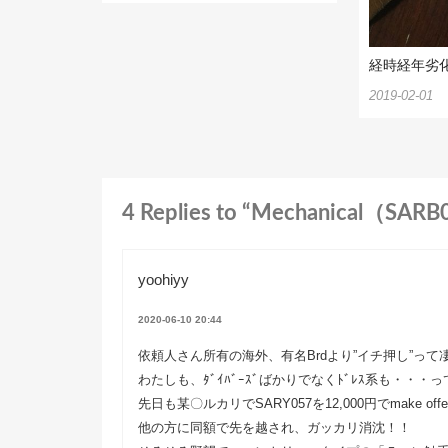
経時経年劣
2019-02-01
4 Replies to “Mechanic
yoohiyy
2020-06-10 20:44
依頼人さん所有の海外、有名Brdより”イチ押し”って凄
わたしも、ﾀﾞｲﾊﾞｰｽﾞばかりでなくﾄﾞﾚｽ系も・・
先日も某〇ルカリでSARY057を12,000円でmake o
他の方に同額で先を越され、ガッカリ消沈！！