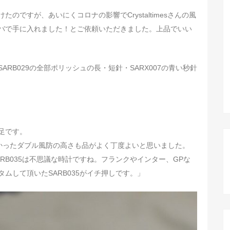
のですが、あいにくコロナの影響でCrystaltimesさんの風
バで手に入れました！とご依頼いただきました。上品でいい
RB029の全部ポリッシュの長・短針・SARX007の青い秒針
足です。
より低かったダブル風防の高さも品がよく丁度よいと思いました。
RB035は不思議な時計ですね。フランクやインター、GPな
ムして頂いたSARB035がイチ押しです。」