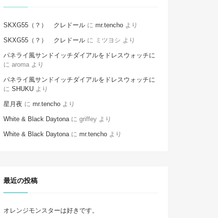
SKXG55（？） クレドール
に
mr.tencho
より
SKXG55（？） クレドール
に
ミツヨシ
より
パネライ風サンドイッチダイアルをドレスウォッチに
に
aroma
より
パネライ風サンドイッチダイアルをドレスウォッチに
に
SHUKU
より
星月夜
に
mr.tencho
より
White & Black Daytona
に
griffey
より
White & Black Daytona
に
mr.tencho
より
最近の投稿
オレンジモンスターは好きです。