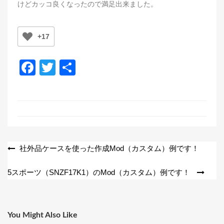
けどカッコ良くなったので満足出来ました。
+17
F
T
共
a
wi
有
c
tt
e
er
b
o
投
社外品ケースを使った作成Mod（カスタム）例です！
o
稿
5スポーツ（SNZF17K1）のMod（カスタム）例です！
k
ナ
ビ
ゲ
You Might Also Like