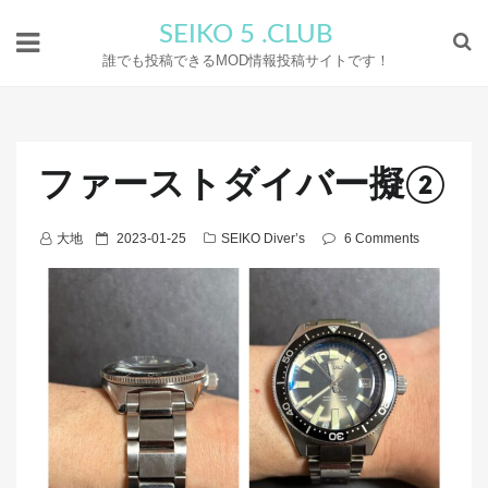
SEIKO 5 .CLUB
誰でも投稿できるMOD情報投稿サイトです！
ファーストダイバー擬②
P
大地
2023-01-25
SEIKO Diver’s
6 Comments
o
s
t
e
d
o
n