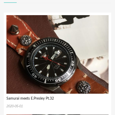
ー
シ
ョ
ン
Samurai meets E.Presley Pt.32
2020-05-01