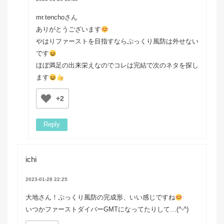
mr.tenchoさん
ありがとうございます
やはりファーストを目指すならぷっくり風防は外せない
です
ほぼ満足の出来栄えなのでコレは完結で次のネタを探し
ます
+2
Reply
ichi
2023-01-28 22:25
大地さん！ぷっくり風防の完成形、いい感じですね
いつかファーストダイバーGMTになってたりして…(^-^)