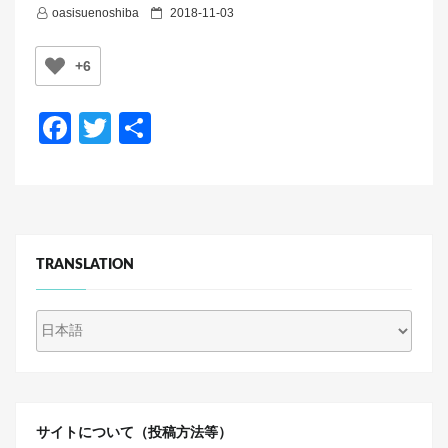
P
oasisuenoshiba
2018-11-03
o
s
+6
t
e
F
T
共
d
a
wi
有
o
n
c
tt
e
er
b
TRANSLATION
o
o
k
サイトについて（投稿方法等）