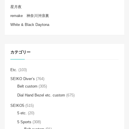
星月夜
remake 神奈川沖浪裏
White & Black Daytona
カテゴリー
Etc.
(103)
SEIKO Diver’s
(764)
Belt custom
(305)
Dial Hand Bezel etc. custom
(675)
SEIKO5
(515)
5 etc.
(20)
5 Sports
(308)