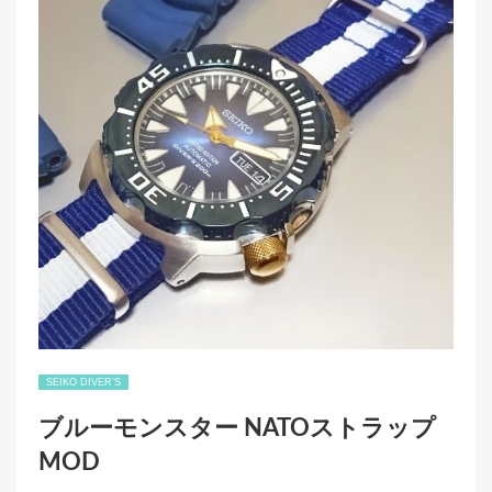
k
SEIKO DIVER’S
ブルーモンスター NATOストラップ
MOD