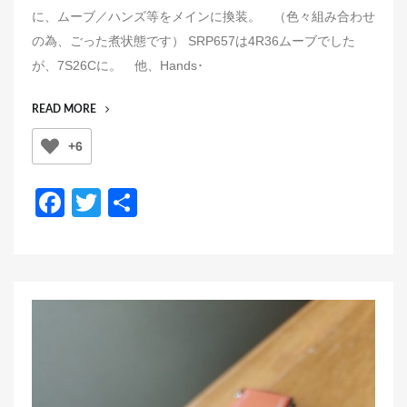
s
に、ムーブ／ハンズ等をメインに換装。 （色々組み合わせ
t
の為、ごった煮状態です） SRP657は4R36ムーブでした
e
が、7S26Cに。 他、Hands･
d
o
“BUILD
READ MORE
n
MONSTER
+6
SERIES
ROYAL
BLUE
F
T
共
VERSION
a
wi
有
PT.10”
c
tt
e
er
b
o
o
k