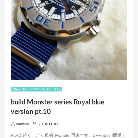
DIAL HAND BEZEL ETC. CUSTOM
build Monster series Royal blue
version pt.10
P
yoohiyy
2018-11-03
o
Pt.4に続く、ごく私的･Monster再来です。SRP657の面構え