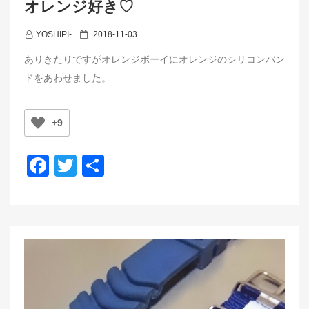
オレンジ好き♡
P
YOSHIPI-
2018-11-03
o
ありきたりですがオレンジボーイにオレンジのシリコンバン
s
ドをあわせました。
t
e
d
+9
o
n
F
T
共
a
wi
有
c
tt
e
er
b
o
o