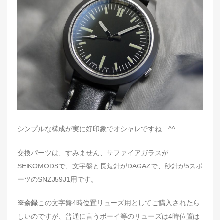
d
o
n
シンプルな構成が実に好印象でオシャレですね！^^
交換パーツは、すみません、サファイアガラスが
SEIKOMODSで、文字盤と長短針がDAGAZで、秒針が5スポ
ーツのSNZJ59J1用です。
※余録
この文字盤4時位置リューズ用としてご購入されたら
しいのですが、普通に言うボーイ等のリューズは4時位置は