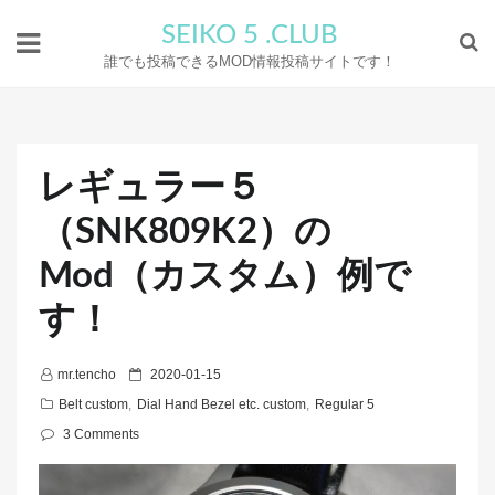
SEIKO 5 .CLUB
誰でも投稿できるMOD情報投稿サイトです！
レギュラー５
（SNK809K2）の
Mod（カスタム）例で
す！
P
mr.tencho
2020-01-15
o
Belt custom
,
Dial Hand Bezel etc. custom
,
Regular 5
s
3 Comments
t
e