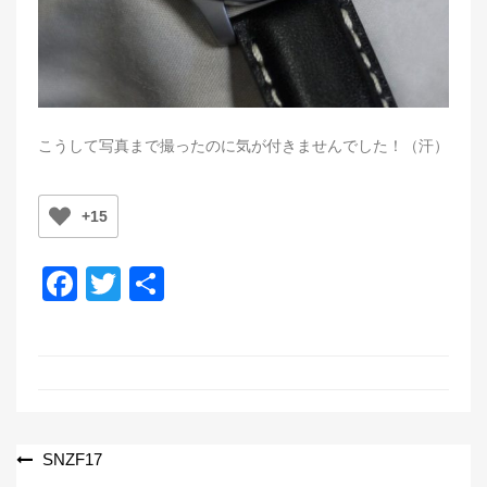
こうして写真まで撮ったのに気が付きませんでした！（汗）
+15
F
T
共
a
wi
有
c
tt
e
er
b
o
投
SNZF17