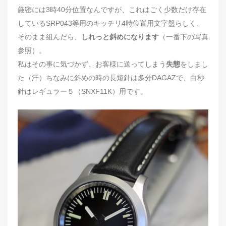
厳密には3時40分位置なんですが、これはごく少数だけ存在
しているSRP043等用のキッチリ4時位置用文字盤らしく、
そのまま組んだら、
しれっと斜めになります
（一番下の写真
参照）。
私はその事に気づかず、お客様に送ってしまう
失態
をしまし
た（汗）ちなみに斜めの時の長短針は多分DAGAZで、白秒
針はレギュラー５（SNXF11K）用です。