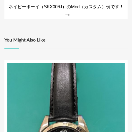
o
稿
ネイビーボーイ（SKX009J）のMod（カスタム）例です！
k
ナ
ビ
ゲ
ー
You Might Also Like
シ
ョ
ン