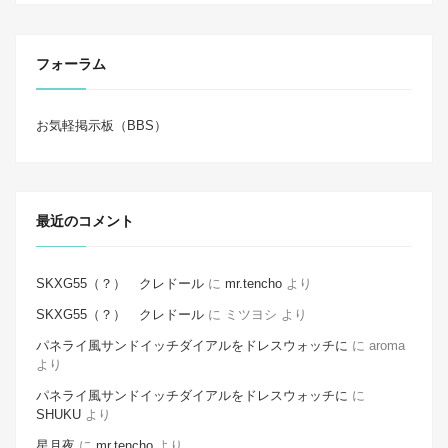
フォーラム
お気軽掲示板（BBS）
最近のコメント
SKXG55（？） クレドール
に
mr.tencho
より
SKXG55（？） クレドール
に
ミツヨシ
より
パネライ風サンドイッチダイアルをドレスウォッチに
に
aroma
より
パネライ風サンドイッチダイアルをドレスウォッチに
に
SHUKU
より
星月夜
に
mr.tencho
より