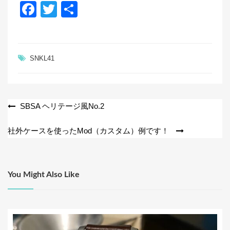
F
T
共
a
wi
有
c
tt
e
er
SNKL41
b
o
o
投
SBSA ヘリテージ風No.2
k
稿
社外ケースを使ったMod（カスタム）例です！
ナ
ビ
ゲ
You Might Also Like
ー
シ
ョ