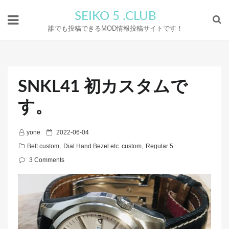
SEIKO 5 .CLUB
誰でも投稿できるMOD情報投稿サイトです！
SNKL41 初カスタムで
す。
P
yone
2022-06-04
o
Belt custom
,
Dial Hand Bezel etc. custom
,
Regular 5
s
3 Comments
t
e
d
o
n