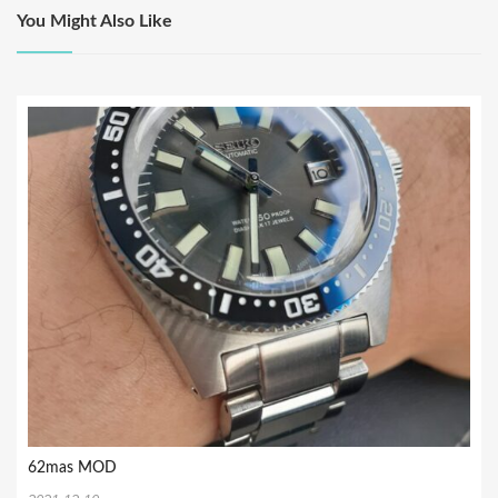
ゲ
You Might Also Like
ー
シ
ョ
ン
62mas MOD