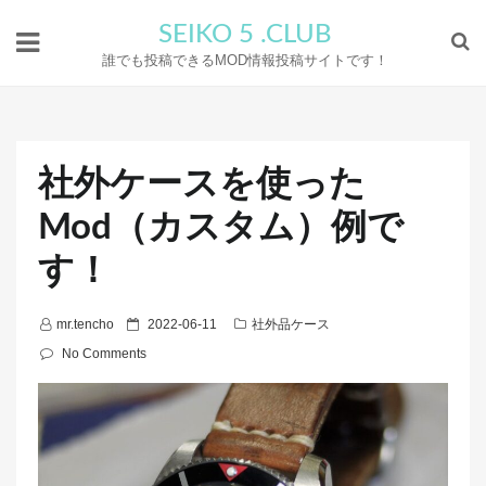
SEIKO 5 .CLUB
誰でも投稿できるMOD情報投稿サイトです！
社外ケースを使った
Mod（カスタム）例で
す！
P
mr.tencho
2022-06-11
社外品ケース
o
No Comments
s
t
e
d
o