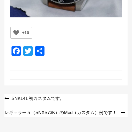
+10
F
T
共
a
wi
有
c
tt
e
er
b
o
投
SNKL41 初カスタムです。
o
稿
レギュラー５（SNXS73K）のMod（カスタム）例です！
k
ナ
ビ