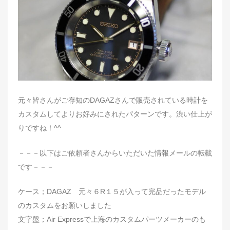
n
元々皆さんがご存知のDAGAZさんで販売されている時計を
カスタムしてよりお好みにされたパターンです。渋い仕上が
りですね！^^
－－－以下はご依頼者さんからいただいた情報メールの転載
です－－－
ケース；DAGAZ 元々６R１５が入って完品だったモデル
のカスタムをお願いしました
文字盤；Air Expressで上海のカスタムパーツメーカーのも