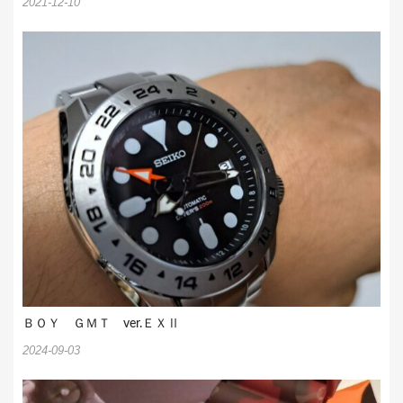
2021-12-10
ＢＯＹ ＧＭＴ ver.ＥＸⅡ
2024-09-03