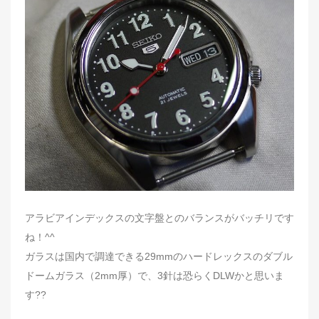
d
o
n
アラビアインデックスの文字盤とのバランスがバッチリです
ね！^^
ガラスは国内で調達できる29mmのハードレックスのダブル
ドームガラス（2mm厚）で、3針は恐らくDLWかと思いま
す??