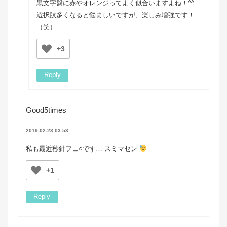
黒文字盤に赤やオレンジってよく似合いますよね！^^
選択肢多くなると悩ましいですが、楽しみ増強です！
（笑）
+3
Reply
Good5times
2019-02-23 03:53
私も最近秒針フェ○です… スミマセン
+1
Reply