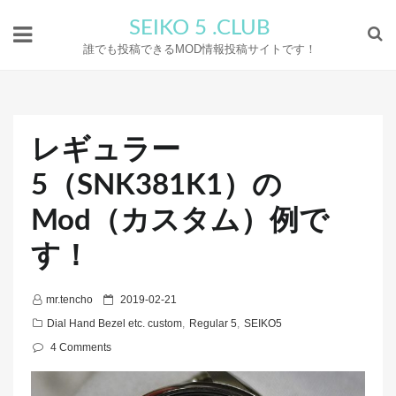
SEIKO 5 .CLUB
誰でも投稿できるMOD情報投稿サイトです！
レギュラー
5（SNK381K1）の
Mod（カスタム）例で
す！
P
mr.tencho
2019-02-21
o
Dial Hand Bezel etc. custom
,
Regular 5
,
SEIKO5
s
4 Comments
t
e