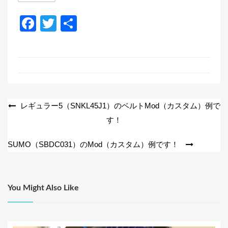
F
T
共
a
wi
有
c
tt
e
er
b
o
投
レギュラー5（SNKL45J1）のベルトMod（カスタム）例で
o
す！
稿
k
ナ
SUMO（SBDC031）のMod（カスタム）例です！
ビ
ゲ
ー
You Might Also Like
シ
ョ