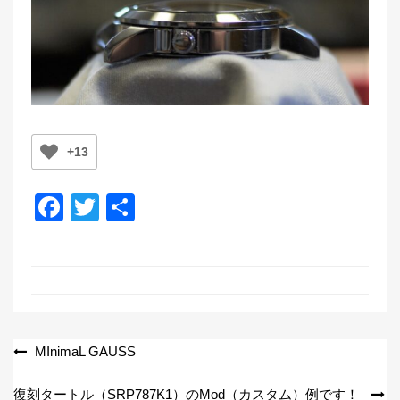
+13
F
T
共
a
wi
有
c
tt
e
er
b
o
投
MInimaL GAUSS
o
稿
復刻タートル（SRP787K1）のMod（カスタム）例です！