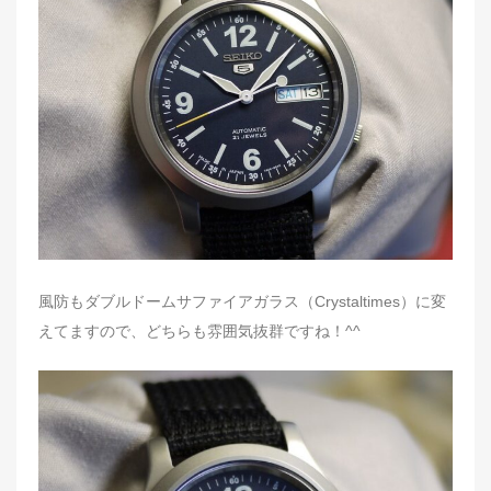
t
e
d
o
n
風防もダブルドームサファイアガラス（Crystaltimes）に変
えてますので、どちらも雰囲気抜群ですね！^^