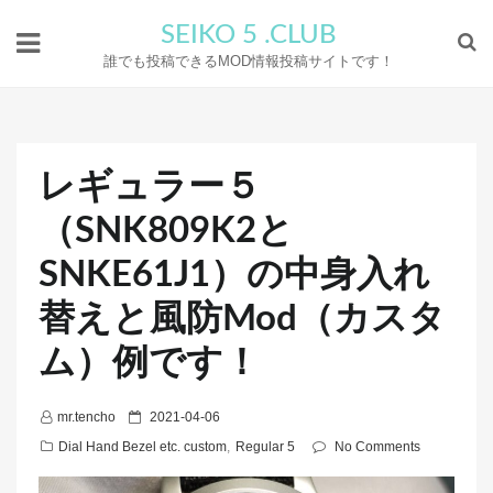
SEIKO 5 .CLUB
誰でも投稿できるMOD情報投稿サイトです！
レギュラー５
（SNK809K2と
SNKE61J1）の中身入れ
替えと風防Mod（カスタ
ム）例です！
P
mr.tencho
2021-04-06
o
Dial Hand Bezel etc. custom
,
Regular 5
No Comments
s