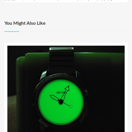
k
ナ
ビ
ゲ
You Might Also Like
ー
シ
ョ
ン