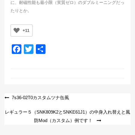
に、耐磁性能も最小限（実質ゼロ）のダブルミーニングだっ
たりとか。
+11
F
T
共
a
wi
有
c
tt
e
er
b
o
投
7s36-02T0カスタムツナ缶風
o
稿
レギュラー５（SNK809K2とSNKE61J1）の中身入れ替えと風
k
ナ
防Mod（カスタム）例です！
ビ