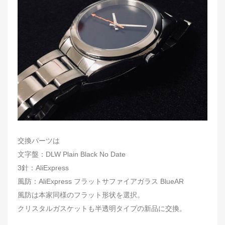
交換パーツは
文字盤：DLW Plain Black No Date
3針：AliExpress
風防：AliExpress フラットサファイアガラス BlueAR
風防は本家同様のフラット形状を選択。
クリスタルガスケットも半透明タイプの新品に交換。