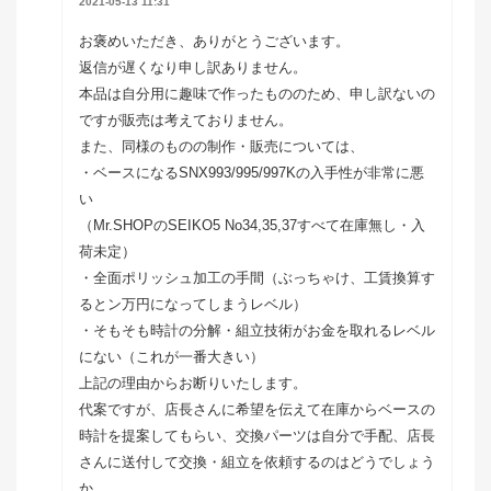
2021-05-13 11:31
お褒めいただき、ありがとうございます。
返信が遅くなり申し訳ありません。
本品は自分用に趣味で作ったもののため、申し訳ないの
ですが販売は考えておりません。
また、同様のものの制作・販売については、
・ベースになるSNX993/995/997Kの入手性が非常に悪
い
（Mr.SHOPのSEIKO5 No34,35,37すべて在庫無し・入
荷未定）
・全面ポリッシュ加工の手間（ぶっちゃけ、工賃換算す
るとン万円になってしまうレベル）
・そもそも時計の分解・組立技術がお金を取れるレベル
にない（これが一番大きい）
上記の理由からお断りいたします。
代案ですが、店長さんに希望を伝えて在庫からベースの
時計を提案してもらい、交換パーツは自分で手配、店長
さんに送付して交換・組立を依頼するのはどうでしょう
か。