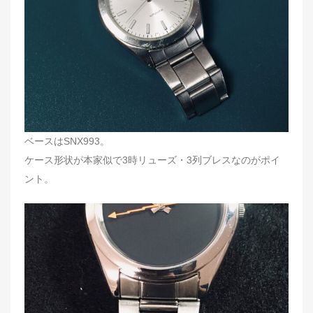
ベースはSNX993。
ケース形状が本家似で3時リューズ・3列ブレスなのがポイ
ント。