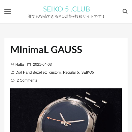
SEIKO 5 .CLUB
誰でも投稿できるMOD情報投稿サイトです！
MInimaL GAUSS
P
Halta
2021-04-03
o
Dial Hand Bezel etc. custom
,
Regular 5
,
SEIKO5
s
2 Comments
t
e
d
o
n