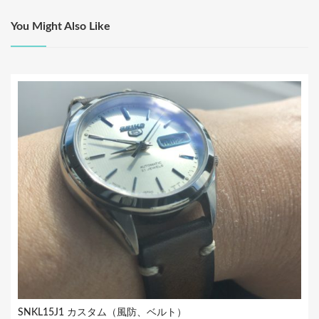
ゲ
ー
You Might Also Like
シ
ョ
ン
SNKL15J1 カスタム（風防、ベルト）