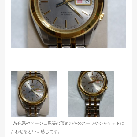
n
○灰色系やベージュ系等の薄めの色のスーツやジャケットに
合わせるといい感じです。