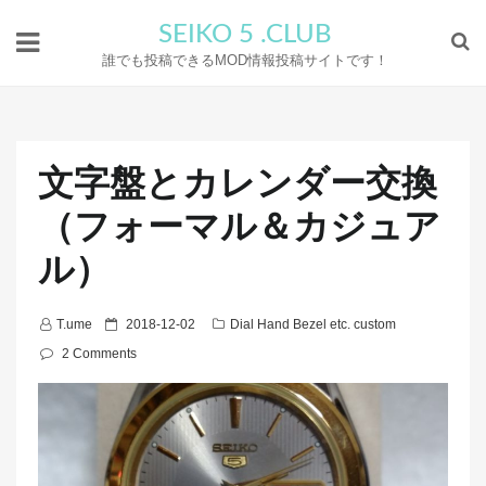
SEIKO 5 .CLUB
誰でも投稿できるMOD情報投稿サイトです！
文字盤とカレンダー交換
（フォーマル＆カジュア
ル）
P
T.ume
2018-12-02
Dial Hand Bezel etc. custom
o
2 Comments
s
t
e
d
o