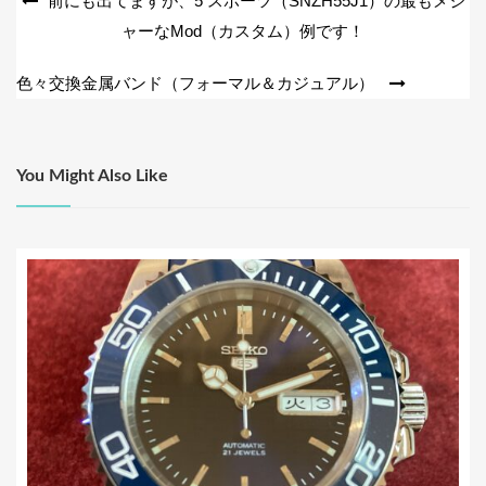
投
前にも出てますが、5 スポーツ（SNZH55J1）の最もメジ
o
ャーなMod（カスタム）例です！
稿
k
ナ
色々交換金属バンド（フォーマル＆カジュアル）
ビ
ゲ
ー
You Might Also Like
シ
ョ
ン