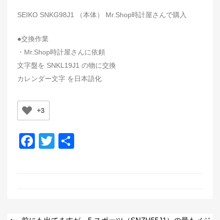
SEIKO SNKG98J1 （本体） Mr.Shop時計屋さんで購入
●交換作業
・Mr.Shop時計屋さんに依頼
文字盤を SNKL19J1 の物に交換
カレンダー文字 を日本語化
+3
F
T
共
a
wi
有
c
tt
e
er
b
o