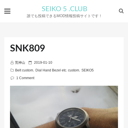
SEIKO 5 .CLUB
誰でも投稿できるMOD情報投稿サイトです！
SNK809
P
荒神山
2019-01-10
o
Belt custom
,
Dial Hand Bezel etc. custom
,
SEIKO5
s
1 Comment
t
e
d
o
n