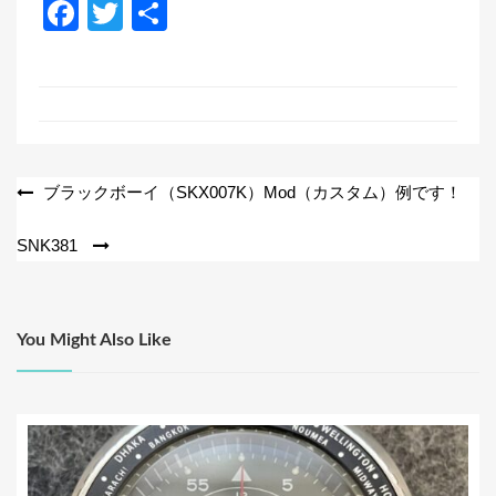
F
T
共
a
wi
有
c
tt
e
er
b
o
投
ブラックボーイ（SKX007K）Mod（カスタム）例です！
o
稿
SNK381
k
ナ
ビ
ゲ
You Might Also Like
ー
シ
ョ
ン