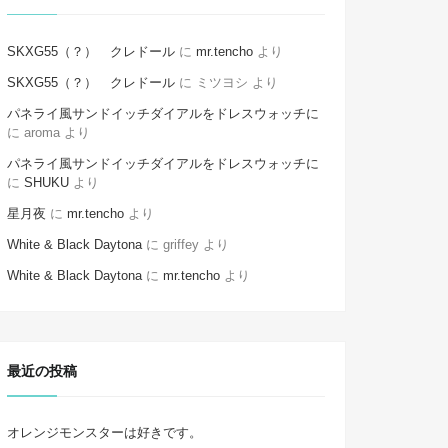
SKXG55（？） クレドール
に
mr.tencho
より
SKXG55（？） クレドール
に
ミツヨシ
より
パネライ風サンドイッチダイアルをドレスウォッチに
に
aroma
より
パネライ風サンドイッチダイアルをドレスウォッチに
に
SHUKU
より
星月夜
に
mr.tencho
より
White & Black Daytona
に
griffey
より
White & Black Daytona
に
mr.tencho
より
最近の投稿
オレンジモンスターは好きです。