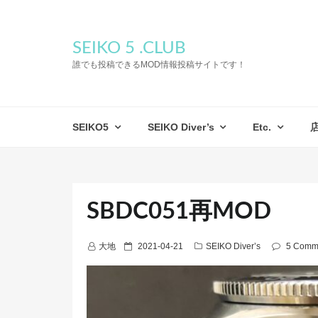
SEIKO 5 .CLUB
誰でも投稿できるMOD情報投稿サイトです！
SEIKO5
SEIKO Diver’s
Etc.
SBDC051再MOD
P
大地
2021-04-21
SEIKO Diver’s
5 Comm
o
s
t
e