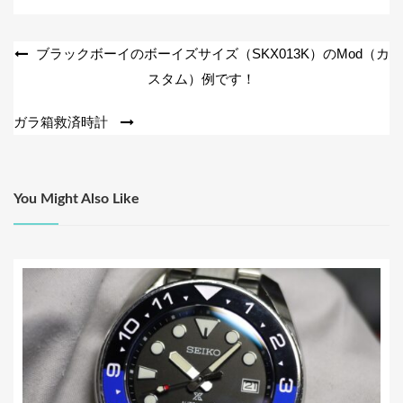
b
o
投
ブラックボーイのボーイズサイズ（SKX013K）のMod（カ
o
スタム）例です！
稿
k
ナ
ガラ箱救済時計
ビ
ゲ
ー
You Might Also Like
シ
ョ
ン