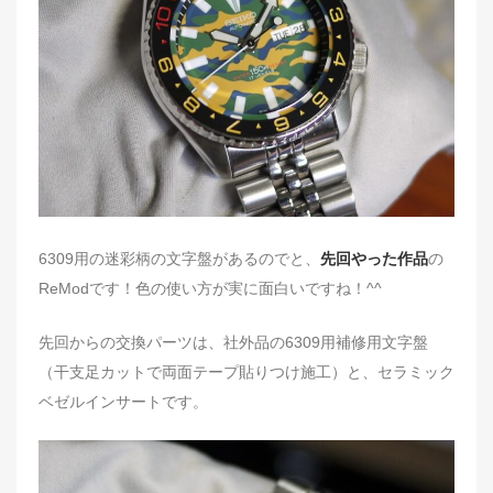
d
o
n
6309用の迷彩柄の文字盤があるのでと、
先回やった作品
の
ReModです！色の使い方が実に面白いですね！^^
先回からの交換パーツは、社外品の6309用補修用文字盤
（干支足カットで両面テープ貼りつけ施工）と、セラミック
ベゼルインサートです。