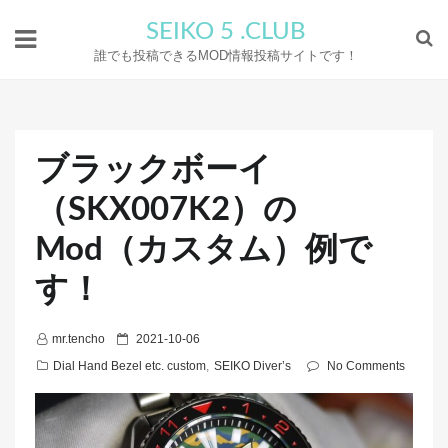
SEIKO 5 .CLUB
誰でも投稿できるMOD情報投稿サイトです！
ブラックボーイ
（SKX007K2）の
Mod（カスタム）例で
す！
P
mr.tencho
2021-10-06
o
Dial Hand Bezel etc. custom
,
SEIKO Diver’s
No Comments
s
t
e