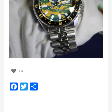
+6
F
T
共
a
wi
有
c
tt
e
er