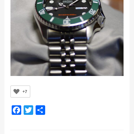
+7
F
T
共
a
wi
有
c
tt