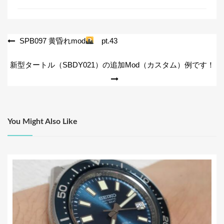
e
er
b
o
投
SPB097 黄昏れmod
pt.43
o
稿
新型タートル（SBDY021）の追加Mod（カスタム）例です！
k
ナ
ビ
ゲ
ー
You Might Also Like
シ
ョ
ン