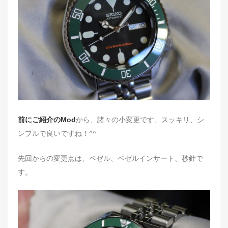
d
o
n
前にご紹介のMod
から、諸々の小変更です、スッキリ、シ
ンプルで良いですね！^^
先回からの変更点は、ベゼル、ベゼルインサート、秒針で
す。