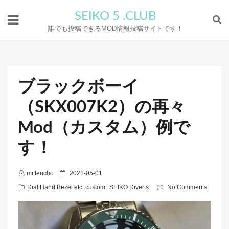
SEIKO 5 .CLUB
誰でも投稿できるMOD情報投稿サイトです！
ブラックボーイ
（SKX007K2）の再々
Mod（カスタム）例で
す！
P
mr.tencho
2021-05-01
o
Dial Hand Bezel etc. custom
,
SEIKO Diver’s
No Comments
s
t
e