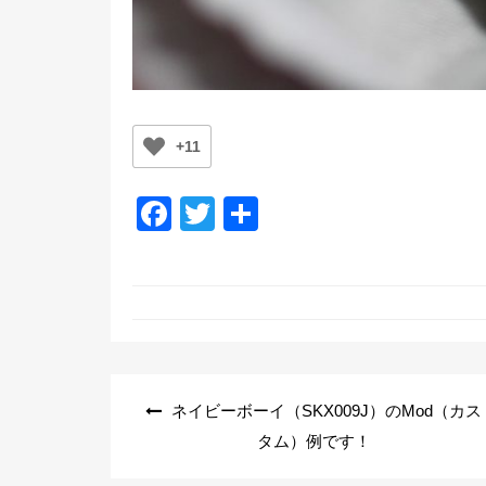
+11
F
T
共
a
wi
有
c
tt
e
er
b
o
投
ネイビーボーイ（SKX009J）のMod（カス
o
稿
タム）例です！
k
ナ