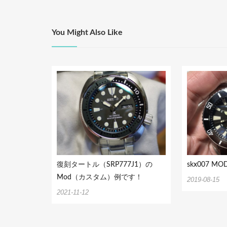
ビ
ゲ
ー
You Might Also Like
シ
ョ
ン
復刻タートル（SRP777J1）の
skx007 M
Mod（カスタム）例です！
2019-08-15
2021-11-12