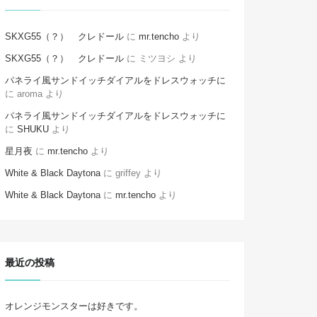
SKXG55（？） クレドール
に
mr.tencho
より
SKXG55（？） クレドール
に
ミツヨシ
より
パネライ風サンドイッチダイアルをドレスウォッチに
に
aroma
より
パネライ風サンドイッチダイアルをドレスウォッチに
に
SHUKU
より
星月夜
に
mr.tencho
より
White & Black Daytona
に
griffey
より
White & Black Daytona
に
mr.tencho
より
最近の投稿
オレンジモンスターは好きです。