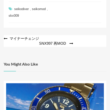
c
tt
e
er
,
,
seikodiver
seikomod
b
skx009
o
o
投
k
マイナーチェンジ
SNX997 再MOD
稿
ナ
ビ
You Might Also Like
ゲ
ー
シ
ョ
ン