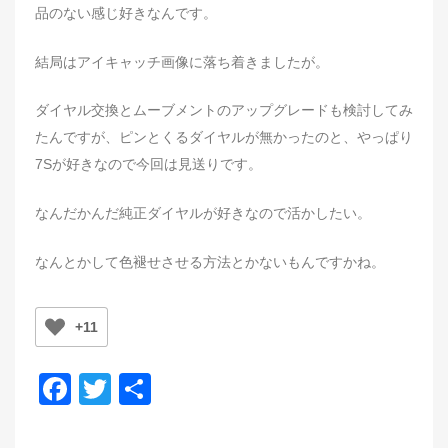
品のない感じ好きなんです。
結局はアイキャッチ画像に落ち着きましたが。
ダイヤル交換とムーブメントのアップグレードも検討してみ
たんですが、ピンとくるダイヤルが無かったのと、やっぱり
7Sが好きなので今回は見送りです。
なんだかんだ純正ダイヤルが好きなので活かしたい。
なんとかして色褪せさせる方法とかないもんですかね。
+11
F
T
共
a
wi
有