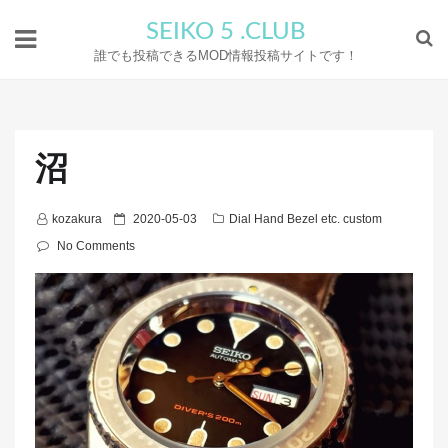
SEIKO 5 .CLUB
誰でも投稿できるMOD情報投稿サイトです！
沼
P
kozakura
2020-05-03
Dial Hand Bezel etc. custom
o
No Comments
s
t
e
d
o
n