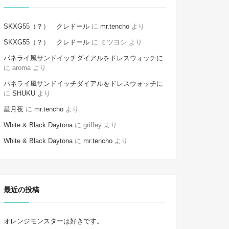
SKXG55（？） クレドール
に
mr.tencho
より
SKXG55（？） クレドール
に
ミツヨシ
より
パネライ風サンドイッチダイアルをドレスウォッチに
に
aroma
より
パネライ風サンドイッチダイアルをドレスウォッチに
に
SHUKU
より
星月夜
に
mr.tencho
より
White & Black Daytona
に
griffey
より
White & Black Daytona
に
mr.tencho
より
最近の投稿
オレンジモンスターは好きです。