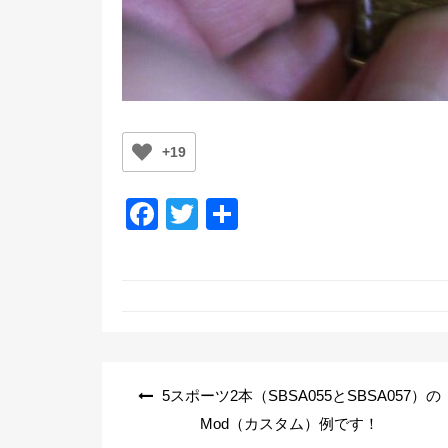
+19
F
T
共
a
wi
有
c
tt
e
er
b
o
投
5スポーツ2本（SBSA055とSBSA057）の
o
稿
Mod（カスタム）例です！
k
ナ