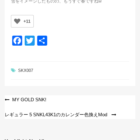
雪をイメージしたものの、もうすぐ春ですねw
+11
F
T
共
a
wi
有
c
tt
e
er
SKX007
b
o
o
投
MY GOLD SNK!
k
稿
レギュラー 5 SNKL43K1のカレンダー色換えMod
ナ
ビ
ゲ