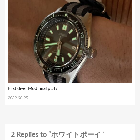
First diver Mod final pt.47
2022-06-25
2 Replies to “ホワイトボーイ”