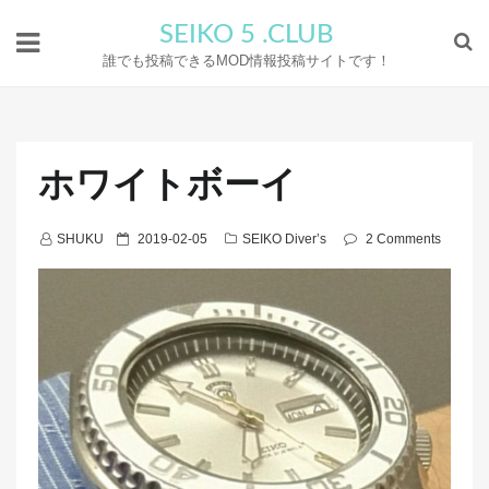
SEIKO 5 .CLUB
誰でも投稿できるMOD情報投稿サイトです！
ホワイトボーイ
P
SHUKU
2019-02-05
SEIKO Diver’s
2 Comments
o
s
t
e
d
o
n