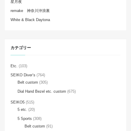
星月夜
remake 神奈川沖浪裏
White & Black Daytona
カテゴリー
Etc.
(103)
SEIKO Diver’s
(764)
Belt custom
(305)
Dial Hand Bezel etc. custom
(675)
SEIKO5
(515)
5 etc.
(20)
5 Sports
(308)
Belt custom
(91)