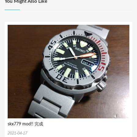
You Might Also Like
ー
シ
ョ
ン
skx779 mod!! 完成
2021-04-17