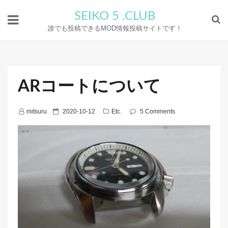
SEIKO 5 .CLUB
誰でも投稿できるMOD情報投稿サイトです！
ARコートについて
P
mitsuru
2020-10-12
Etc.
5 Comments
o
s
t
e
d
o
n