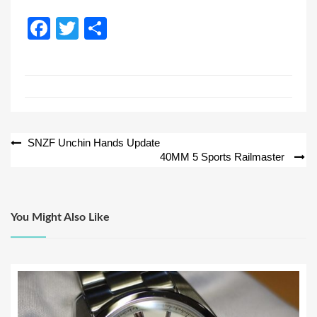
F
T
共
a
wi
有
c
tt
e
er
b
o
投
SNZF Unchin Hands Update
40MM 5 Sports Railmaster
o
稿
k
ナ
ビ
You Might Also Like
ゲ
ー
シ
ョ