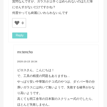
質問なんですが、ガラスが上手くはめられないのはただ単
にせんすがないだけですかね？
何度やっても綺麗にいれられないんです
0
Reply
mr.tencho
2020-10-15 18:34
ピロスさん、こんにちは！
で、工具の精度の問題もありますね…
やっぱり安い中華製のテコ式のやつは、ダイバー等の分
厚いガラスには向いて無いようで、失敗する確率がかな
り高いようです。
高くても明工舎等の日本製のスクリュー式のでしたら、
ほとんど失敗しません。