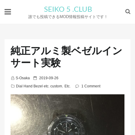
SEIKO 5 .CLUB
誰でも投稿できるMOD情報投稿サイトです！
純正アルミ製ベゼルイン
サート実験
P
S-Osaka
2019-09-26
o
Dial Hand Bezel etc. custom
,
Etc.
1 Comment
s
t
e
d
o
n