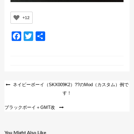
+12
F
T
共
a
wi
有
c
tt
e
er
b
o
投
ネイビーボーイ（SKX009K2）??のMod（カスタム）例で
o
す！
稿
k
ナ
ブラックボーイ＋GMT改
ビ
ゲ
ー
You Might Also Like