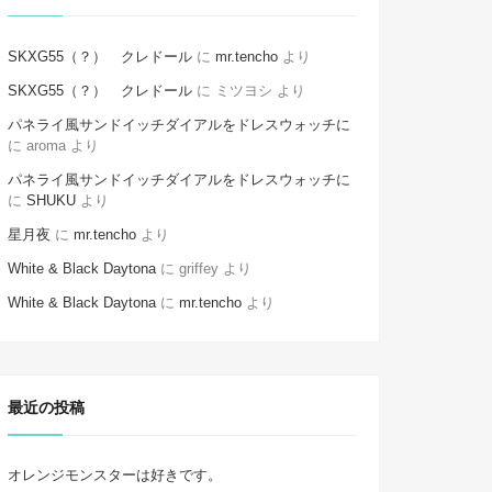
SKXG55（？） クレドール
に
mr.tencho
より
SKXG55（？） クレドール
に
ミツヨシ
より
パネライ風サンドイッチダイアルをドレスウォッチに
に
aroma
より
パネライ風サンドイッチダイアルをドレスウォッチに
に
SHUKU
より
星月夜
に
mr.tencho
より
White & Black Daytona
に
griffey
より
White & Black Daytona
に
mr.tencho
より
最近の投稿
オレンジモンスターは好きです。