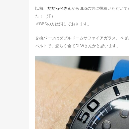
以前、
だだっぺさん
からBBSの方に投稿いただい
た！（汗）
※BBSの方は消しておきます。
交換パーツはダブルドームサファイアガラス、ベゼ
ベルトで、恐らく全てDLWさんかと思います。