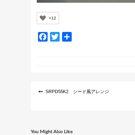
+12
F
T
共
a
wi
有
c
tt
e
er
b
o
投
SRPD55K2 シード風アレンジ
o
稿
k
ナ
ビ
ゲ
ー
You Might Also Like