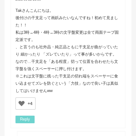
Takさんこんにちは。
後付けの干支足って画鋲みたいなんですね！初めて見まし
た！！
私は3時→4時・4時→3時の文字盤変更は全て両面テープ固
定派です。
、と言うのも社外品・純正品ともに干支足が曲がっていた
り 細かったり 「ズレていたり」って事が多いからです。
なので…干支足を「ある程度」切って位置を合わせたら文
字盤を強くスペーサーに押し付けます。
※これは文字盤に残った干支足の切れ端をスペーサーに食
い込ませてズレを防ぐという「力技」なので良い子は真似
してはいけませんww
+4
Reply