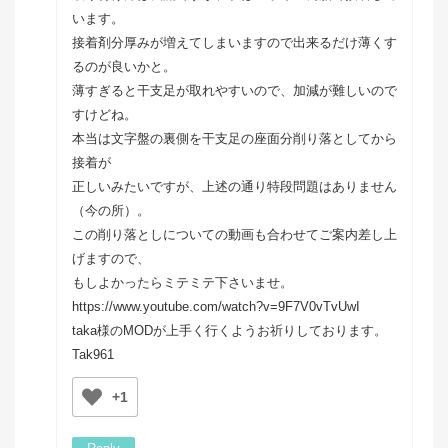
います。
接着剤分厚みが増えてしまいますので出来るだけ薄くす
るのが良いかと。
薄すぎると干支足が取れやすいので、加減が難しいので
すけどね。
本当は文字盤の裏側を干支足の座面分削り落としてから
接着が
正しいみたいですが、上述の通り特段問題はありません
（今の所）。
この削り落としについての動画も合わせてご案内差し上
げますので、
もしよかったらミテミテ下さいませ。
https://www.youtube.com/watch?v=9F7V0vTvUwI
taka様のMODが上手く行くようお祈りしております。
Tak961
+1