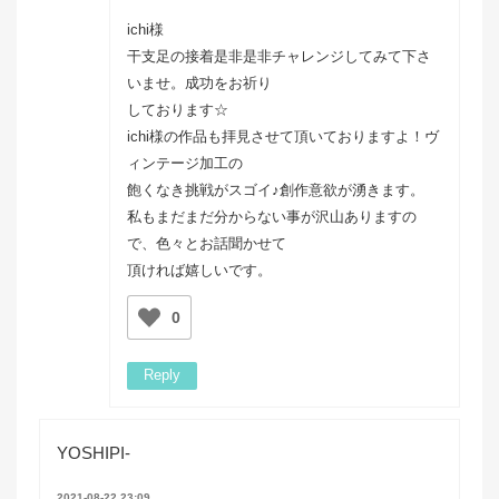
ichi様
干支足の接着是非是非チャレンジしてみて下さ
いませ。成功をお祈り
しております☆
ichi様の作品も拝見させて頂いておりますよ！ヴ
ィンテージ加工の
飽くなき挑戦がスゴイ♪創作意欲が湧きます。
私もまだまだ分からない事が沢山ありますの
で、色々とお話聞かせて
頂ければ嬉しいです。
0
Reply
YOSHIPI-
2021-08-22 23:09