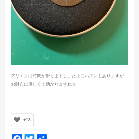
アリエクは時間が掛りますし、たまにハズレもありますが、
お財布に優しくて助かりますね☆
+13
F
T
共