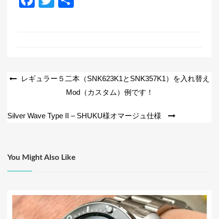
a
wi
有
c
tt
e
er
b
o
投
レギュラー５二本（SNK623K1とSNK357K1）を入れ替え
o
Mod（カスタム）例です！
稿
k
ナ
Silver Wave Type II – SHUKU様オマージュ仕様
ビ
ゲ
ー
You Might Also Like
シ
ョ
ン