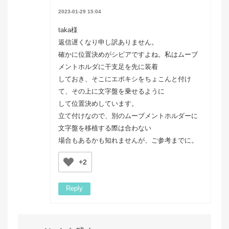
2023-01-29 15:04
taka様
返信遅くなり申し訳ありません。
確かに位置決めがシビアですよね。私はムーブ
メントホルダに干支足を先に装着
しておき、そこにエポキシをちょこんと付け
て、その上に文字盤を乗せるように
して位置決めしています。
立て付けなので、別のムーブメントホルダーに
文字盤を移植する際は合わない
場合もあるかも知れませんが、ご参考までに。
+2
Reply