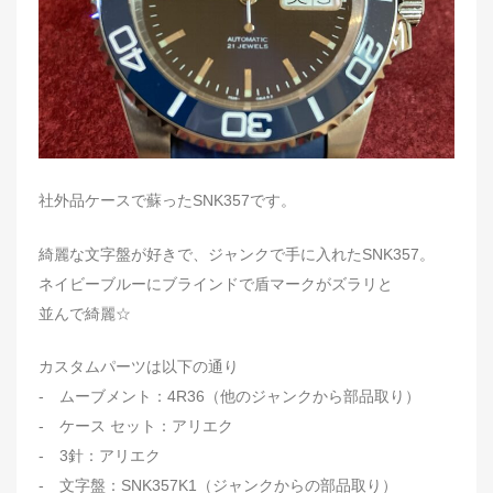
社外品ケースで蘇ったSNK357です。
綺麗な文字盤が好きで、ジャンクで手に入れたSNK357。
ネイビーブルーにブラインドで盾マークがズラリと
並んで綺麗☆
カスタムパーツは以下の通り
- ムーブメント：4R36（他のジャンクから部品取り）
- ケース セット：アリエク
- 3針：アリエク
- 文字盤：SNK357K1（ジャンクからの部品取り）