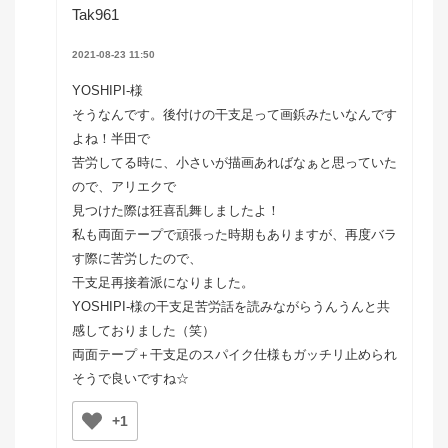
Tak961
2021-08-23 11:50
YOSHIPI-様
そうなんです。後付けの干支足って画鋲みたいなんです
よね！半田で
苦労してる時に、小さいが描画あればなぁと思っていた
ので、アリエクで
見つけた際は狂喜乱舞しましたよ！
私も両面テープで頑張った時期もありますが、再度バラ
す際に苦労したので、
干支足再接着派になりました。
YOSHIPI-様の干支足苦労話を読みながらうんうんと共
感しておりました（笑）
両面テープ＋干支足のスパイク仕様もガッチリ止められ
そうで良いですね☆
+1