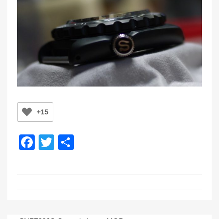
+15
F
T
共
a
wi
有
c
tt
e
er
b