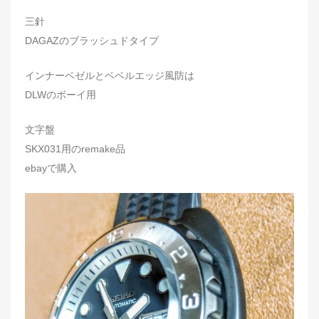
三針
DAGAZのブラッシュドタイプ
インナーベゼルとベベルエッジ風防は
DLWのボーイ用
文字盤
SKX031用のremake品
ebayで購入