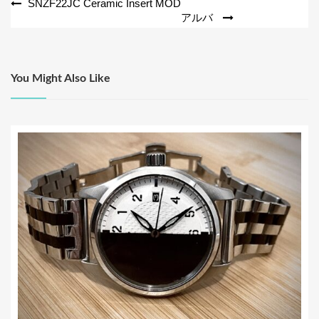
o
投
SNZF22JC Ceramic Insert MOD
アルバ
o
稿
k
ナ
ビ
You Might Also Like
ゲ
ー
シ
ョ
ン