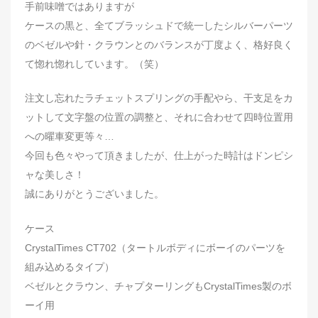
手前味噌ではありますが
ケースの黒と、全てブラッシュドで統一したシルバーパーツ
のベゼルや針・クラウンとのバランスが丁度よく、格好良く
て惚れ惚れしています。（笑）
注文し忘れたラチェットスプリングの手配やら、干支足をカ
ットして文字盤の位置の調整と、それに合わせて四時位置用
への曜車変更等々…
今回も色々やって頂きましたが、仕上がった時計はドンピシ
ャな美しさ！
誠にありがとうございました。
ケース
CrystalTimes CT702（タートルボディにボーイのパーツを
組み込めるタイプ）
ベゼルとクラウン、チャプターリングもCrystalTimes製のボ
ーイ用