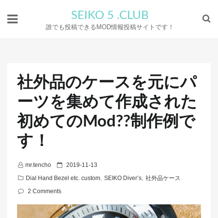
SEIKO 5 .CLUB
誰でも投稿できるMOD情報投稿サイトです！
社外品のケースを元にパ
ーツを集めて作成された
初めてのMod??制作例で
す！
P
mr.tencho
2019-11-13
o
Dial Hand Bezel etc. custom
,
SEIKO Diver’s
,
社外品ケース
s
2 Comments
t
e