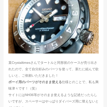
d
o
n
某Crystaltimesさんでタートルと同形状のケースが売り出さ
れたので、全て自分好みのパーツを使って、新たに組んで欲
しいと、ご依頼いただきました！
ボーイ用のパーツがそのまま使える
仕様とのことで、私も興
味津々です！（笑）
サイトにはNH36等がそのまま使えるような記述だったらし
いですが、スペーサーはやっぱりダイバーズ用に替えないと