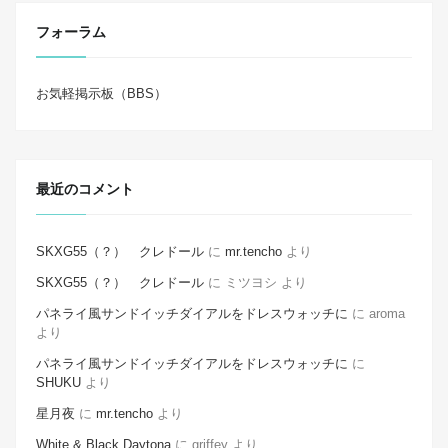
フォーラム
お気軽掲示板（BBS）
最近のコメント
SKXG55（？） クレドール
に
mr.tencho
より
SKXG55（？） クレドール
に
ミツヨシ
より
パネライ風サンドイッチダイアルをドレスウォッチに
に
aroma
より
パネライ風サンドイッチダイアルをドレスウォッチに
に
SHUKU
より
星月夜
に
mr.tencho
より
White & Black Daytona
に
griffey
より