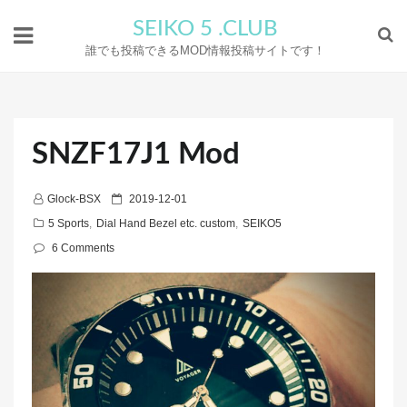
SEIKO 5 .CLUB
誰でも投稿できるMOD情報投稿サイトです！
SNZF17J1 Mod
P
Glock-BSX
2019-12-01
o
5 Sports
,
Dial Hand Bezel etc. custom
,
SEIKO5
s
6 Comments
t
e
d
o
n