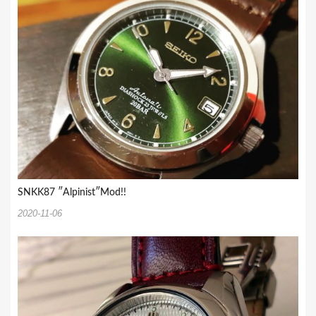
SNKK87 ″Alpinist″Mod!!
2020-11-06