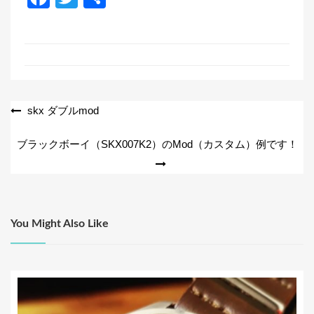
a
wi
有
c
tt
e
er
b
o
投
skx ダブルmod
o
稿
ブラックボーイ（SKX007K2）のMod（カスタム）例です！
k
ナ
ビ
ゲ
ー
You Might Also Like
シ
ョ
ン