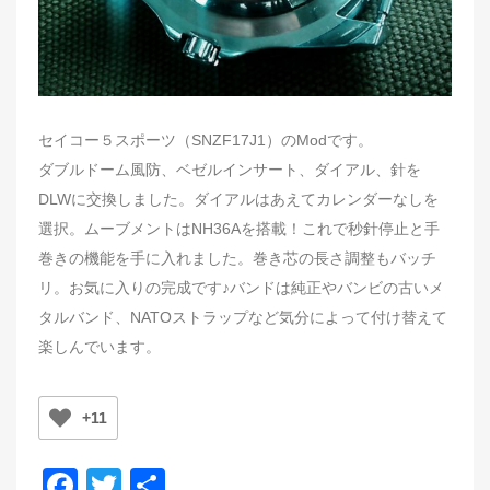
セイコー５スポーツ（SNZF17J1）のModです。
ダブルドーム風防、ベゼルインサート、ダイアル、針を
DLWに交換しました。ダイアルはあえてカレンダーなしを
選択。ムーブメントはNH36Aを搭載！これで秒針停止と手
巻きの機能を手に入れました。巻き芯の長さ調整もバッチ
リ。お気に入りの完成です♪バンドは純正やバンビの古いメ
タルバンド、NATOストラップなど気分によって付け替えて
楽しんでいます。
+11
F
T
共