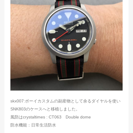
skx007:ボーイカスタムの副産物として余るダイヤルを使い
SNK803のケースへと移植しました。
風防はcrystaltimes : CT063 Double dome
防水機能：日常生活防水