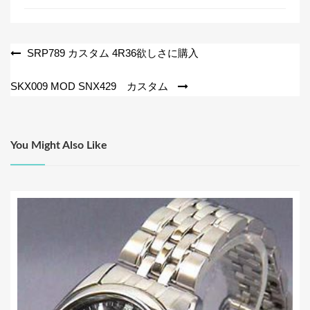
o
o
投
k
SRP789 カスタム 4R36欲しさに購入
稿
SKX009 MOD SNX429 カスタム
ナ
ビ
ゲ
You Might Also Like
ー
シ
ョ
ン