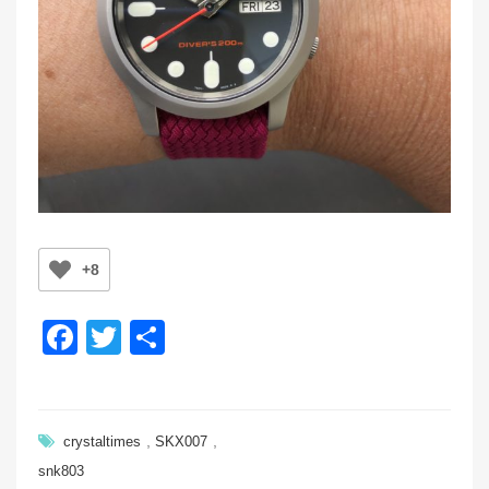
+8
F
T
共
a
wi
有
c
tt
e
er
,
,
crystaltimes
SKX007
b
snk803