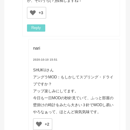
が、そのうち(？)投稿しますね！
+3
Reply
nari
2020-10-10 15:51
SHUKUさん
アングラMOD：もしかしてスプリング・ドライ
ブですか？
アップ楽しみにしてます。
今日も一日MODの秒針見ていて、ふっと部屋の
壁掛けの時計をみたら大きい３針でMODし易い
やろなぁって、ほとんど病気気味です。
+2