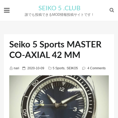
SEIKO 5 .CLUB
誰でも投稿できるMOD情報投稿サイトです！
Seiko 5 Sports MASTER
CO‑AXIAL 42 MM
P
nari
2020-10-09
5 Sports
,
SEIKO5
4 Comments
o
s
t
e
d
o
n