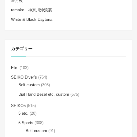
星月夜
remake 神奈川沖浪裏
White & Black Daytona
カテゴリー
Etc.
(103)
SEIKO Diver’s
(764)
Belt custom
(305)
Dial Hand Bezel etc. custom
(675)
SEIKO5
(515)
5 etc.
(20)
5 Sports
(308)
Belt custom
(91)