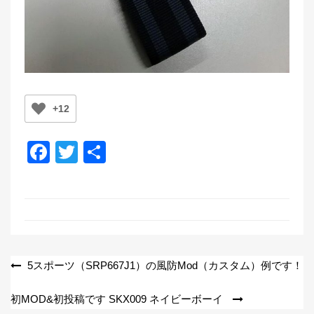
+12
F
T
共
a
wi
有
c
tt
e
er
b
o
投
5スポーツ（SRP667J1）の風防Mod（カスタム）例です！
o
稿
初MOD&初投稿です SKX009 ネイビーボーイ
k
ナ