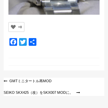
+8
F
T
共
a
wi
有
c
tt
e
er
b
o
投
GMTミニタートル再MOD
o
稿
SEIKO SKX425（改）をSKX007 MODに。
k
ナ
ビ