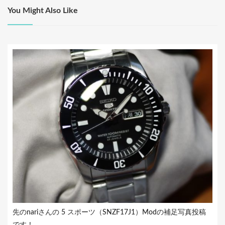
ゲ
You Might Also Like
ー
シ
ョ
ン
先のnariさんの 5 スポーツ（SNZF17J1）Modの補足写真投稿
です！