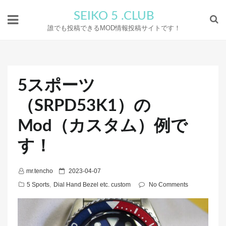
SEIKO 5 .CLUB
誰でも投稿できるMOD情報投稿サイトです！
5スポーツ
（SRPD53K1）の
Mod（カスタム）例で
す！
P
mr.tencho
2023-04-07
o
5 Sports
,
Dial Hand Bezel etc. custom
No Comments
s
t
e