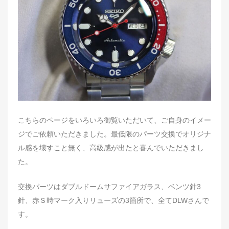
d
o
n
こちらのページをいろいろ御覧いただいて、ご自身のイメー
ジでご依頼いただきました。最低限のパーツ交換でオリジナ
ル感を壊すこと無く、高級感が出たと喜んでいただきまし
た。
交換パーツはダブルドームサファイアガラス、ベンツ針3
針、赤Ｓ時マーク入りリューズの3箇所で、全てDLWさんで
す。