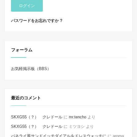
ログイン
パスワードをお忘れですか ?
フォーラム
お気軽掲示板（BBS）
最近のコメント
SKXG55（？） クレドール
に
mr.tencho
より
SKXG55（？） クレドール
に
ミツヨシ
より
パネライ風サンドイッチダイアルをドレスウォッチに
に
aroma