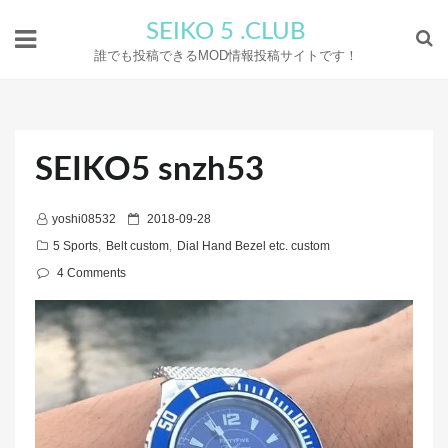
SEIKO 5 .CLUB
誰でも投稿できるMOD情報投稿サイトです！
SEIKO5 snzh53
P
yoshi08532
2018-09-28
o
5 Sports
,
Belt custom
,
Dial Hand Bezel etc. custom
s
4 Comments
t
e
d
o
n