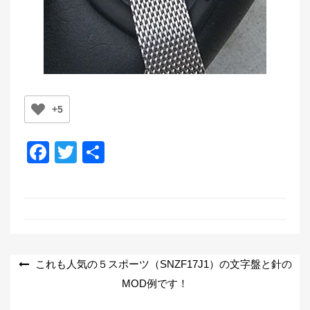
+5
F
T
共
a
wi
有
c
tt
e
er
b
o
投
これも人気の５スポーツ（SNZF17J1）の文字盤と針の
o
MOD例です！
稿
k
ナ