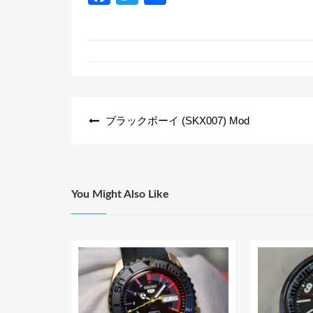
a
wi
有
c
tt
e
er
b
o
投
ブラックボーイ (SKX007) Mod
o
稿
k
ナ
ビ
ゲ
You Might Also Like
ー
シ
ョ
ン