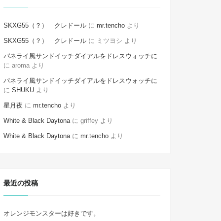
SKXG55（？） クレドール
に
mr.tencho
より
SKXG55（？） クレドール
に
ミツヨシ
より
パネライ風サンドイッチダイアルをドレスウォッチに
に
aroma
より
パネライ風サンドイッチダイアルをドレスウォッチに
に
SHUKU
より
星月夜
に
mr.tencho
より
White & Black Daytona
に
griffey
より
White & Black Daytona
に
mr.tencho
より
最近の投稿
オレンジモンスターは好きです。