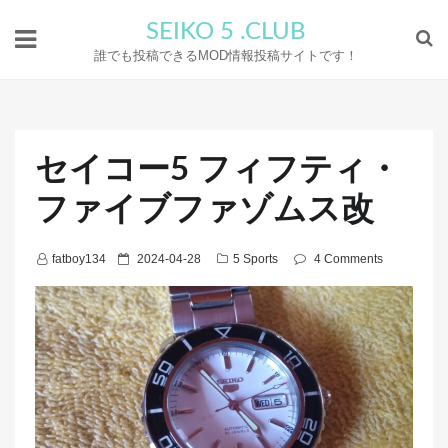
SEIKO 5 .CLUB
誰でも投稿できるMOD情報投稿サイトです！
セイコー5 フィフティ・
ファイブファゾムス改
P
fatboy134
2024-04-28
5 Sports
4 Comments
o
s
t
e
d
o
n