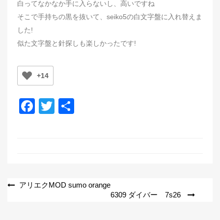
白ってなかなか手に入らないし、高いですね
そこで手持ちの黒を抜いて、seiko5の白文字盤に入れ替えま
した!
似た文字盤と針探しも楽しかったです!
+14
F
T
共
a
wi
有
c
tt
e
er
b
o
投
アリエクMOD sumo orange
6309 ダイバー 7s26
o
稿
k
ナ