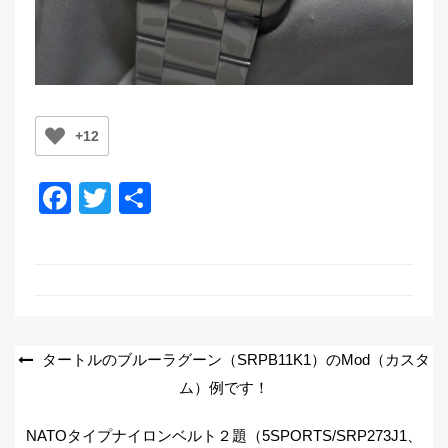
+12
F
T
共
a
wi
有
c
tt
e
er
b
o
投
タートルのブルーラグーン（SRPB11K1）のMod（カスタ
o
ム）例です！
稿
k
ナ
NATOタイプナイロンベルト２題（5SPORTS/SRP273J1、