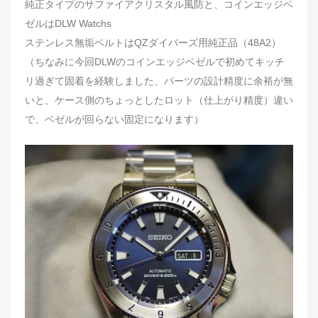
純正タイプのサファイアクリスタル風防と、コインエッジベ
ゼルはDLW Watchs
ステンレス無垢ベルトはQZダイバーズ用純正品（48A2）
（ちなみに今回DLWのコインエッジベゼルで初めてキッチ
リ過ぎて固着を経験しました、パーツの設計精度に余裕が無
いと、ケース側のちょっとしたロット（仕上がり精度）違い
で、ベゼルが回らない固定になります）