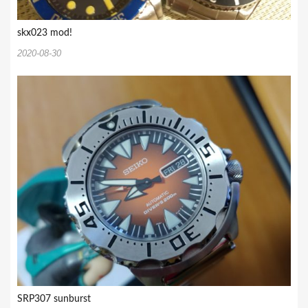
skx023 mod!
2020-08-30
SRP307 sunburst