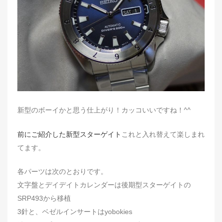
n
新型のボーイかと思う仕上がり！カッコいいですね！^^
前にご紹介した新型スターゲイト
これと入れ替えて楽しまれ
てます。
各パーツは次のとおりです。
文字盤とデイデイトカレンダーは後期型スターゲイトの
SRP493から移植
3針と、ベゼルインサートはyobokies