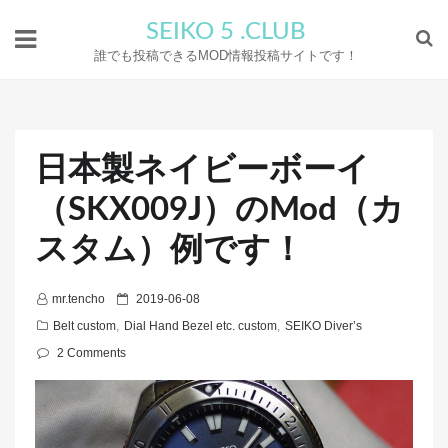
SEIKO 5 .CLUB
誰でも投稿できるMOD情報投稿サイトです！
日本製ネイビーボーイ
（SKX009J）のMod（カ
スタム）例です！
P
mr.tencho
2019-06-08
o
Belt custom
,
Dial Hand Bezel etc. custom
,
SEIKO Diver’s
s
2 Comments
t
e
d
o