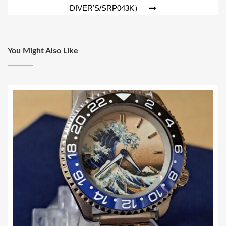
ビ
DIVER’S/SRP043K）
ゲ
ー
シ
You Might Also Like
ョ
ン