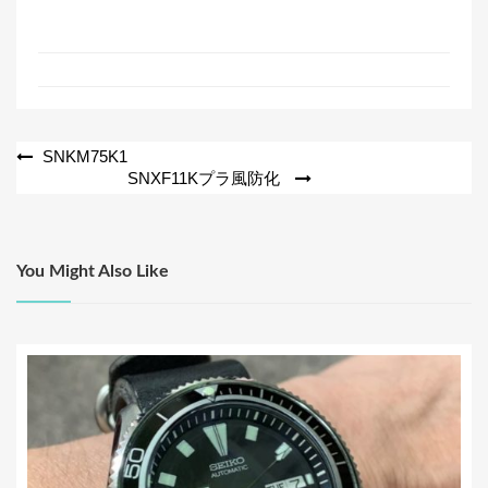
a
wi
有
c
tt
e
er
b
o
投
SNKM75K1
SNXF11Kプラ風防化
o
稿
k
ナ
ビ
You Might Also Like
ゲ
ー
シ
ョ
ン