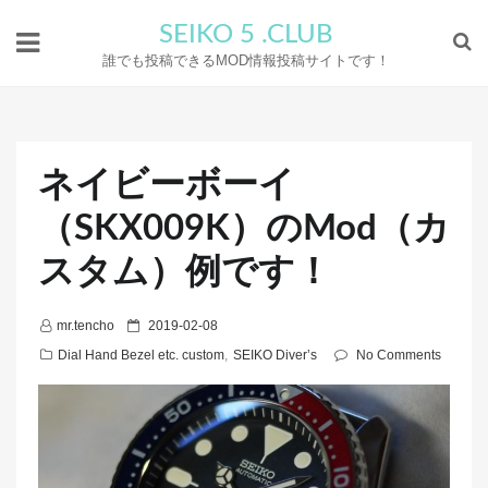
SEIKO 5 .CLUB
誰でも投稿できるMOD情報投稿サイトです！
ネイビーボーイ
（SKX009K）のMod（カ
スタム）例です！
P
mr.tencho
2019-02-08
o
Dial Hand Bezel etc. custom
,
SEIKO Diver’s
No Comments
s
t
e
d
o