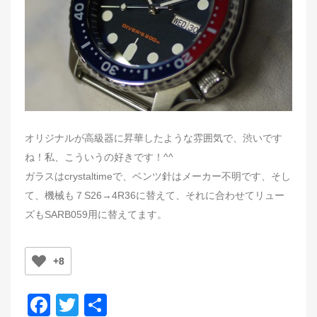
n
オリジナルが高級器に昇華したような雰囲気で、渋いです
ね！私、こういうの好きです！^^
ガラスはcrystaltimeで、ベンツ針はメーカー不明です、そし
て、機械も７S26→4R36に替えて、それに合わせてリュー
ズもSARB059用に替えてます。
+8
F
T
共