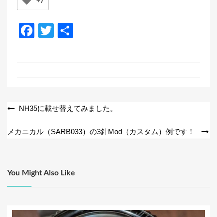
+7
F
T
共
a
wi
有
c
tt
e
er
b
o
投
NH35に載せ替えてみました。
o
稿
メカニカル（SARB033）の3針Mod（カスタム）例です！
k
ナ
ビ
ゲ
You Might Also Like
ー
シ
ョ