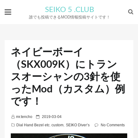
SEIKO 5 .CLUB
誰でも投稿できるMOD情報投稿サイトです！
ネイビーボーイ
（SKX009K）にトラン
スオーシャンの3針を使
ったMod（カスタム）例
です！
P
mr.tencho
2019-03-04
o
Dial Hand Bezel etc. custom
,
SEIKO Diver’s
No Comments
s