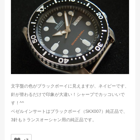
t
e
d
o
n
文字盤の色がブラックボーイに見えますが、ネイビーです、
針が替わるだけで印象が大違い！シャープでカッコいいで
す！^^
ベゼルインサートはブラックボーイ（SKX007）純正品で、
3針もトランスオーシャン用の純正品です。