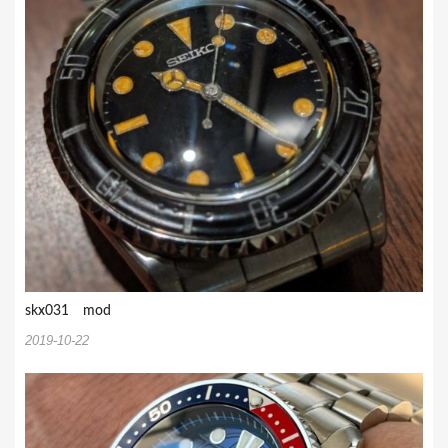
ン
skx031 mod
2019-10-22