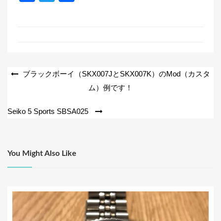
a
wi
有
c
tt
e
er
b
o
投
ブラックボーイ（SKX007JとSKX007K）のMod（カスタ
o
ム）例です！
稿
k
ナ
Seiko 5 Sports SBSA025
ビ
ゲ
ー
You Might Also Like
シ
ョ
ン