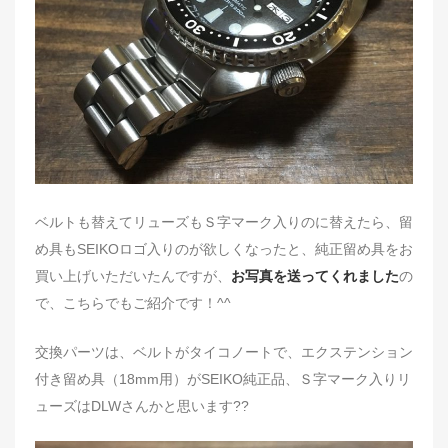
n
ベルトも替えてリューズもＳ字マーク入りのに替えたら、留
め具もSEIKOロゴ入りのが欲しくなったと、純正留め具をお
買い上げいただいたんですが、
お写真を送ってくれました
の
で、こちらでもご紹介です！^^
交換パーツは、ベルトがタイコノートで、エクステンション
付き留め具（18mm用）がSEIKO純正品、Ｓ字マーク入りリ
ューズはDLWさんかと思います??