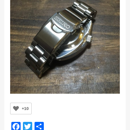
+10
F
T
共