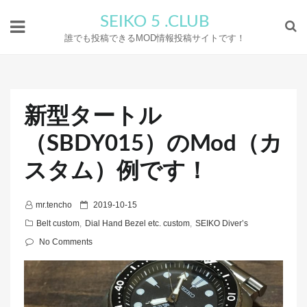
SEIKO 5 .CLUB
誰でも投稿できるMOD情報投稿サイトです！
新型タートル
（SBDY015）のMod（カ
スタム）例です！
P
mr.tencho
2019-10-15
o
Belt custom
,
Dial Hand Bezel etc. custom
,
SEIKO Diver’s
s
No Comments
t
e
d
o