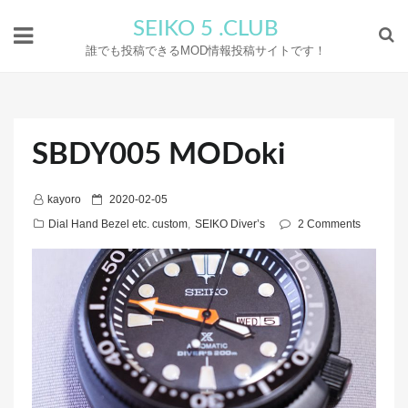
SEIKO 5 .CLUB
誰でも投稿できるMOD情報投稿サイトです！
SBDY005 MODoki
P
kayoro
2020-02-05
o
Dial Hand Bezel etc. custom
,
SEIKO Diver’s
2 Comments
s
t
e
d
o
n