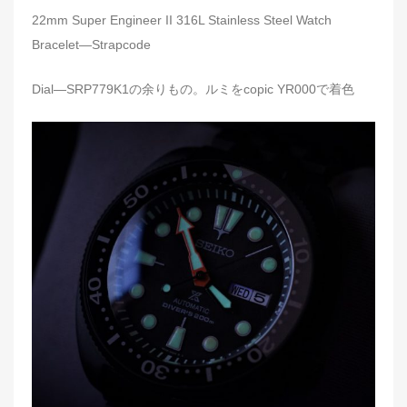
22mm Super Engineer II 316L Stainless Steel Watch
Bracelet—Strapcode
Dial—SRP779K1の余りもの。ルミをcopic YR000で着色