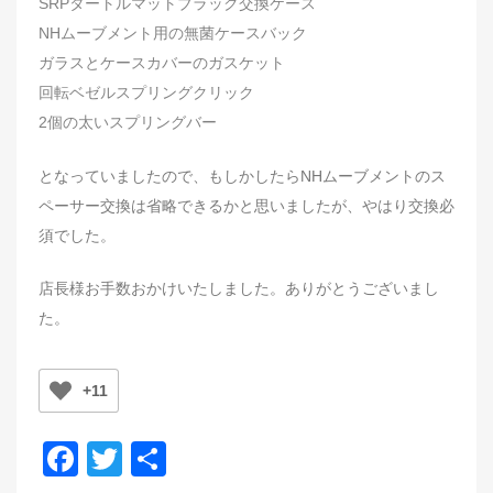
SRPタートルマットブラック交換ケース
NHムーブメント用の無菌ケースバック
ガラスとケースカバーのガスケット
回転ベゼルスプリングクリック
2個の太いスプリングバー
となっていましたので、もしかしたらNHムーブメントのス
ペーサー交換は省略できるかと思いましたが、やはり交換必
須でした。
店長様お手数おかけいたしました。ありがとうございまし
た。
+11
F
T
共