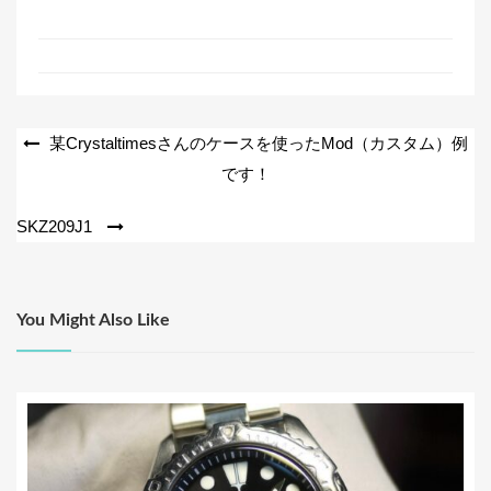
a
wi
有
c
tt
e
er
b
o
投
某Crystaltimesさんのケースを使ったMod（カスタム）例
o
です！
稿
k
ナ
SKZ209J1
ビ
ゲ
ー
You Might Also Like
シ
ョ
ン