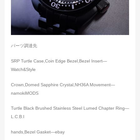
パーツ調達先
SRP Turtle Case,Coin Edge Bezel,Bezel Insert—
Watch&Style
Crown,Domed Sapphire Crystal,NH36A Movement—
namokiMODS
Turtle Black Brushed Stainless Steel Lumed Chapter Ring—
L.C.B.I
hands,Bezel Gasket—ebay