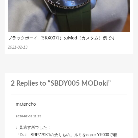
ブラックボーイ（SKX007J）のMod（カスタム）例です！
2021-02-13
2 Replies to “SBDY005 MODoki”
mr.tencho
2020-02-08 11:35
↓ 見逃す所でした！
「Dial—SRP779K1の余りもの。ルミをcopic YR000で着