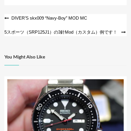
b
o
投
DIVER’S skx009 “Navy-Boy” MOD MC
o
稿
5スポーツ（SRP125J1）の3針Mod（カスタム）例です！
k
ナ
ビ
ゲ
You Might Also Like
ー
シ
ョ
ン