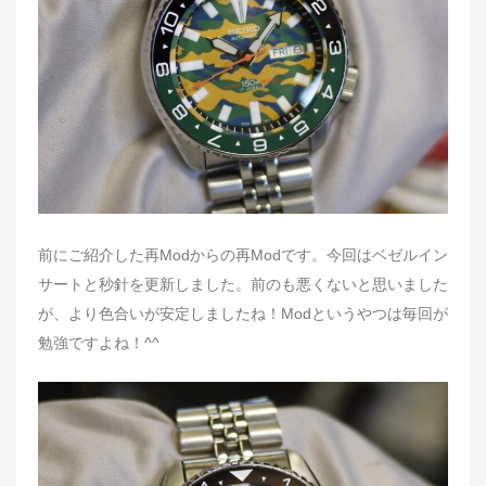
d
o
n
前にご紹介した再Modからの再Modです。今回はベゼルイン
サートと秒針を更新しました。前のも悪くないと思いました
が、より色合いが安定しましたね！Modというやつは毎回が
勉強ですよね！^^