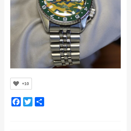
+10
F
T
共
a
wi
有
c
tt
e
er