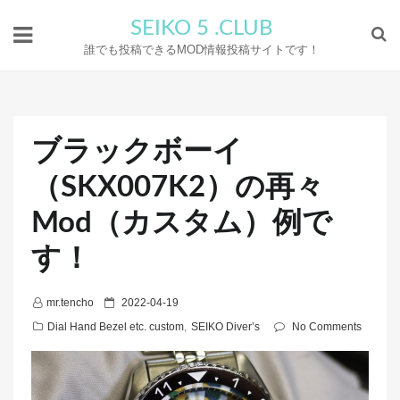
SEIKO 5 .CLUB
誰でも投稿できるMOD情報投稿サイトです！
ブラックボーイ
（SKX007K2）の再々
Mod（カスタム）例で
す！
P
mr.tencho
2022-04-19
o
Dial Hand Bezel etc. custom
,
SEIKO Diver’s
No Comments
s
t
e