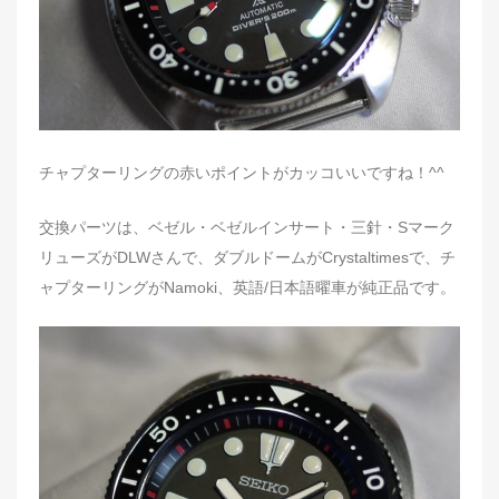
チャプターリングの赤いポイントがカッコいいですね！^^
交換パーツは、ベゼル・ベゼルインサート・三針・Sマーク
リューズがDLWさんで、ダブルドームがCrystaltimesで、チ
ャプターリングがNamoki、英語/日本語曜車が純正品です。