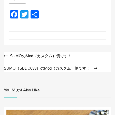
F
T
共
a
wi
有
c
tt
e
er
b
o
投
SUMOのMod（カスタム）例です！
o
稿
SUMO（SBDC033）のMod（カスタム）例です！
k
ナ
ビ
ゲ
You Might Also Like
ー
シ
ョ