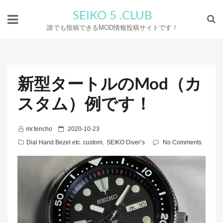
SEIKO 5 .CLUB
誰でも投稿できるMOD情報投稿サイトです！
新型タートルのMod（カ
スタム）例です！
P
mr.tencho
2020-10-23
o
Dial Hand Bezel etc. custom
,
SEIKO Diver’s
No Comments
s
t
e
d
o
n