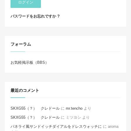
ログイン
パスワードをお忘れですか ?
フォーラム
お気軽掲示板（BBS）
最近のコメント
SKXG55（？） クレドール
に
mr.tencho
より
SKXG55（？） クレドール
に
ミツヨシ
より
パネライ風サンドイッチダイアルをドレスウォッチに
に
aroma