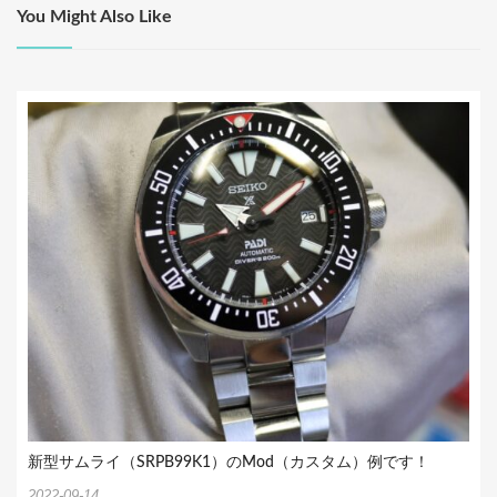
ョ
You Might Also Like
ン
新型サムライ（SRPB99K1）のMod（カスタム）例です！
2022-09-14