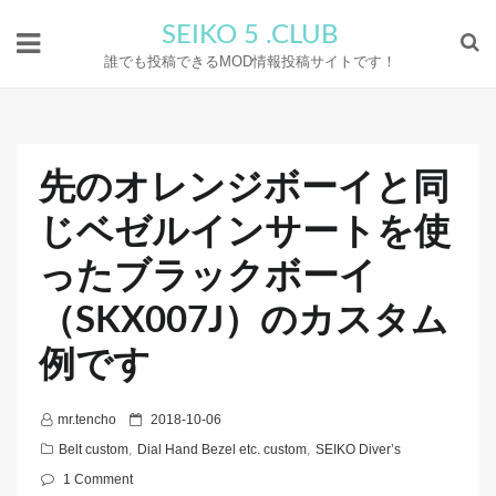
SEIKO 5 .CLUB
誰でも投稿できるMOD情報投稿サイトです！
先のオレンジボーイと同
じベゼルインサートを使
ったブラックボーイ
（SKX007J）のカスタム
例です
P
mr.tencho
2018-10-06
o
Belt custom
,
Dial Hand Bezel etc. custom
,
SEIKO Diver’s
s
1 Comment