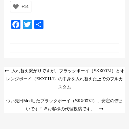
+14
F
T
共
a
wi
有
c
tt
e
er
b
o
投
入れ替え繋がりですが、ブラックボーイ（SKX007J）とオ
o
レンジボーイ（SKX011J）の中身を入れ替えた上でのフルカ
稿
k
スタム
ナ
ビ
つい先日Modしたブラックボーイ（SKX007J）、安定の佇ま
ゲ
いです！※お客様の代理投稿です。
ー
シ