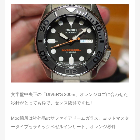
t
e
d
o
n
文字盤中央下の「DIVER’S 200m」オレンジロゴに合わせた
秒針がとっても粋で、センス抜群ですね！
Mod箇所は社外品のサファイアドームガラス、ヨットマスタ
ータイプセラミックベゼルインサート、オレンジ秒針