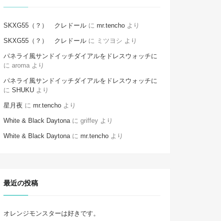
SKXG55（？） クレドール
に
mr.tencho
より
SKXG55（？） クレドール
に
ミツヨシ
より
パネライ風サンドイッチダイアルをドレスウォッチに
に
aroma
より
パネライ風サンドイッチダイアルをドレスウォッチに
に
SHUKU
より
星月夜
に
mr.tencho
より
White & Black Daytona
に
griffey
より
White & Black Daytona
に
mr.tencho
より
最近の投稿
オレンジモンスターは好きです。