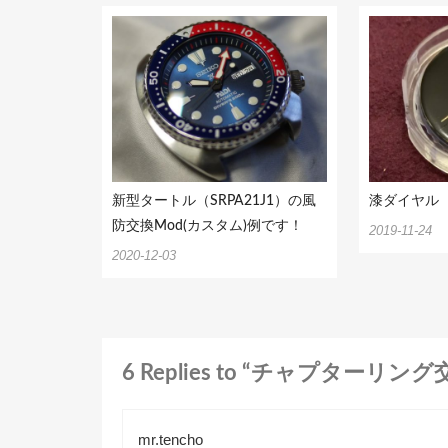
ョ
ン
新型タートル（SRPA21J1）の風
漆ダイヤル
防交換Mod(カスタム)例です！
2019-11-24
2020-12-03
6 Replies to “チャプターリング
mr.tencho