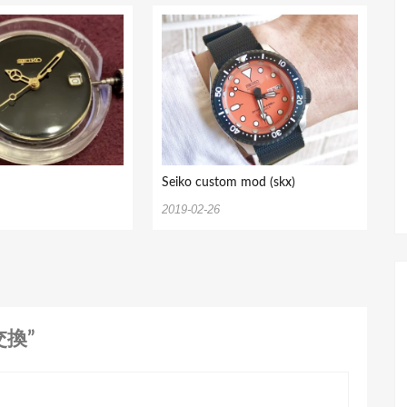
Seiko custom mod (skx)
2019-02-26
交換”