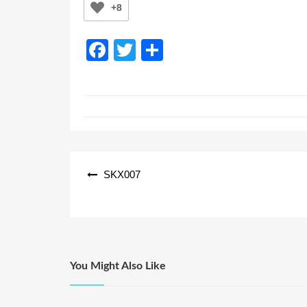
+8
F
T
共
a
wi
有
c
tt
e
er
b
o
投
SKX007
o
稿
k
ナ
ビ
ゲ
ー
You Might Also Like
シ