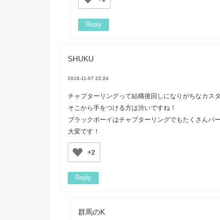
Reply
SHUKU
2018-11-07 23:24
チャプターリングって結構後回しになりがちなカス
そこから手をつける方は渋いですね！
ブラックボーイはチャプターリングでもたくさんパ
大変です！
+2
Reply
群馬のK