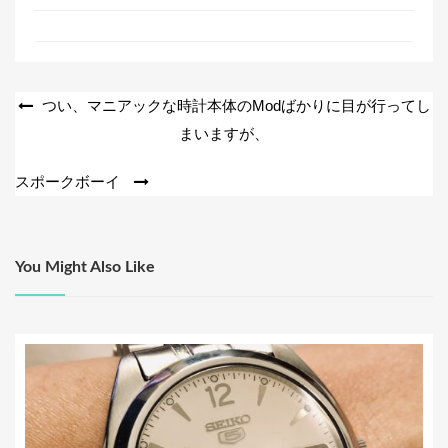
c
tt
e
er
b
o
投
つい、マニアックな時計本体のModばかりに目が行ってし
o
まいますが、
稿
k
ナ
スポークボーイ
ビ
ゲ
ー
You Might Also Like
シ
ョ
ン