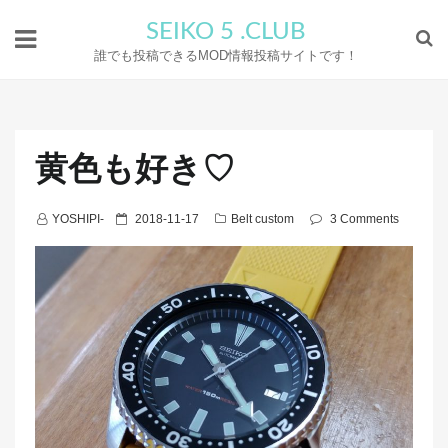
SEIKO 5 .CLUB
誰でも投稿できるMOD情報投稿サイトです！
黄色も好き♡
P
YOSHIPI-
2018-11-17
Belt custom
3 Comments
o
s
t
e
d
o
n