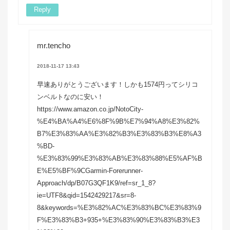
Reply
mr.tencho
2018-11-17 13:43
早速ありがとうございます！しかも1574円ってシリコ
ンベルトなのに安い！
https://www.amazon.co.jp/NotoCity-
%E4%BA%A4%E6%8F%9B%E7%94%A8%E3%82%
B7%E3%83%AA%E3%82%B3%E3%83%B3%E8%A3
%BD-
%E3%83%99%E3%83%AB%E3%83%88%E5%AF%B
E%E5%BF%9CGarmin-Forerunner-
Approach/dp/B07G3QF1K9/ref=sr_1_8?
ie=UTF8&qid=1542429217&sr=8-
8&keywords=%E3%82%AC%E3%83%BC%E3%83%9
F%E3%83%B3+935+%E3%83%90%E3%83%B3%E3