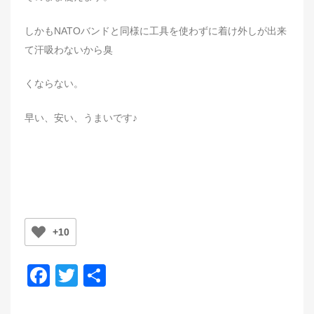
しかもNATOバンドと同様に工具を使わずに着け外しが出来
て汗吸わないから臭
くならない。
早い、安い、うまいです♪
+10
F
T
共
a
wi
有