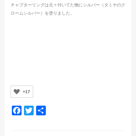
チャプターリングは元々付いてた物にシルバー（タミヤのク
ロームシルバー）を塗りました。
+17
F
T
共
a
wi
有
c
tt