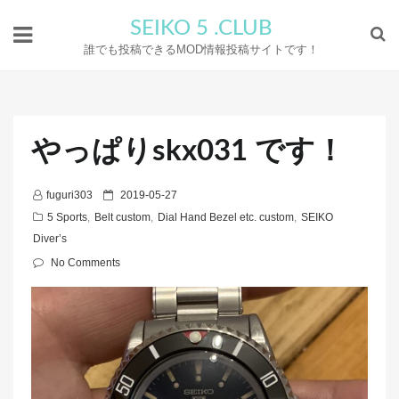
SEIKO 5 .CLUB
誰でも投稿できるMOD情報投稿サイトです！
やっぱりskx031 です！
P
fuguri303
2019-05-27
o
5 Sports
,
Belt custom
,
Dial Hand Bezel etc. custom
,
SEIKO
s
Diver’s
t
No Comments
e
d
o
n