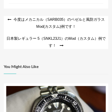
e
er
b
o
投
今度はメカニカル（SARB035）のベゼルと風防ガラス
o
Mod(カスタム)例です！
稿
k
ナ
日本製レギュラー 5（SNKL23J1）のMod（カスタム）例で
ビ
す！
ゲ
ー
シ
You Might Also Like
ョ
ン