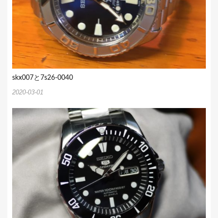
skx007と7s26-0040
2020-03-01