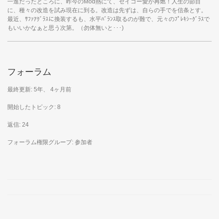
一進だったところに、昨今のMod熱にて、セイコー愛が再燃！人生の節目
に、種々の改造を試み現在に到る。改造は先ずは、自らの手でを信条とす。
最近、ｻﾌｧｱｸﾞﾗｽに換装するも、水平ﾊﾞﾗﾝｽ取るのが難で、元々のﾌﾟﾚｷｼｰｸﾞﾗｽで
もいいかなぁと思う次第。（勿体無いと･･･)
フォーラム
最終更新: 5年、 4ヶ月前
開始したトピック: 8
返信: 24
フォーラム権限グループ: 参加者