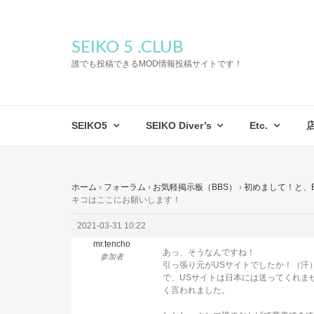
SEIKO 5 .CLUB
誰でも投稿できるMOD情報投稿サイトです！
SEIKO5
SEIKO Diver’s
Etc.
ホーム
›
フォーラム
›
お気軽掲示板（BBS）
›
初めまして！と、
キコはここにお願いします！
2021-03-31 10:22
mr.tencho
あっ、そうなんですね！
参加者
引っ張り元がUSサイトでしたか！（汗
で、USサイトは日本には送ってくれま
く言われました。