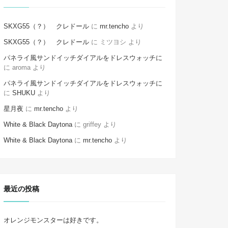
SKXG55（？） クレドール
に
mr.tencho
より
SKXG55（？） クレドール
に
ミツヨシ
より
パネライ風サンドイッチダイアルをドレスウォッチに
に
aroma
より
パネライ風サンドイッチダイアルをドレスウォッチに
に
SHUKU
より
星月夜
に
mr.tencho
より
White & Black Daytona
に
griffey
より
White & Black Daytona
に
mr.tencho
より
最近の投稿
オレンジモンスターは好きです。