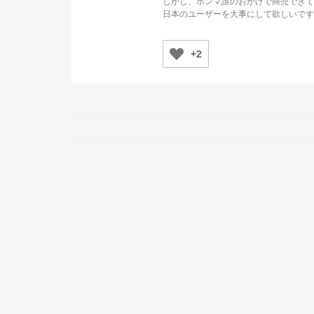
しかし、ホンマ誰のおかげで商売できて
日本のユーザーを大事にして欲しいです
+2