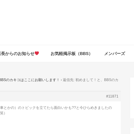
店長からのお知らせ
お気軽掲示板（BBS）
メンバーズ
BBSのカキコはここにお願いします！
›
返信先: 初めまして！と、BBSのカ
#11871
は車とかの）のトピックを立てたら面白いかも??と今ひらめきましたの
笑）