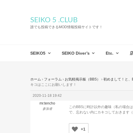
SEIKO 5 .CLUB
誰でも投稿できるMOD情報投稿サイトです！
SEIKO5
SEIKO Diver’s
Etc.
ホーム
›
フォーラム
›
お気軽掲示板（BBS）
›
初めまして！と、
キコはここにお願いします！
2020-11-18 19:42
mr.tencho
このBBSに時計以外の趣味（私の場合
参加者
で、忘れない内にカキコしておきます（
+1