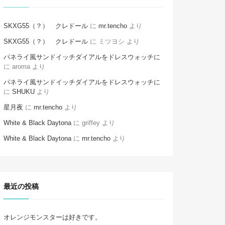
SKXG55（？） クレドール
に
mr.tencho
より
SKXG55（？） クレドール
に
ミツヨシ
より
パネライ風サンドイッチダイアルをドレスウォッチに
に
aroma
より
パネライ風サンドイッチダイアルをドレスウォッチに
に
SHUKU
より
星月夜
に
mr.tencho
より
White & Black Daytona
に
griffey
より
White & Black Daytona
に
mr.tencho
より
最近の投稿
オレンジモンスターは好きです。