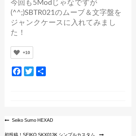
今回も5Modじゃなですが
(^^;)SBTR021のムーブ＆文字盤を
ジャンクケースに入れてみまし
た！
+10
F
T
共
a
wi
有
c
tt
e
er
b
o
投
Seiko Sumo HEXAD
o
稿
初投稿！SEIKO SKX013K シンプルカスタム