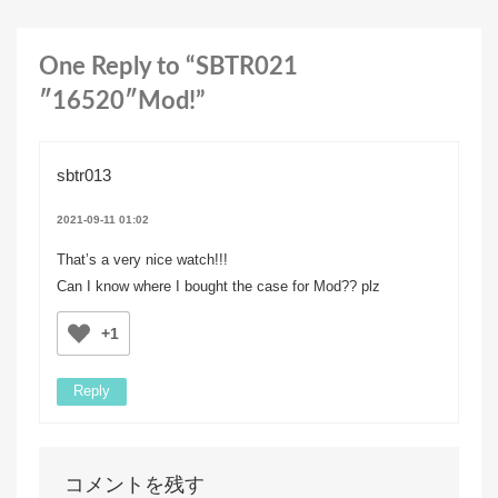
One Reply to “SBTR021
″16520″Mod!”
sbtr013
2021-09-11 01:02
That’s a very nice watch!!!
Can I know where I bought the case for Mod?? plz
+1
Reply
コメントを残す