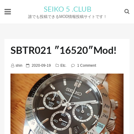
SEIKO 5 .CLUB
誰でも投稿できるMOD情報投稿サイトです！
SBTR021 ″16520″Mod!
P
shin
2020-09-19
Etc.
1 Comment
o
s
t
e
d
o
n