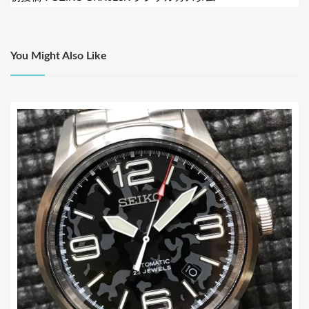
k
ナ
ビ
ゲ
You Might Also Like
ー
シ
ョ
ン