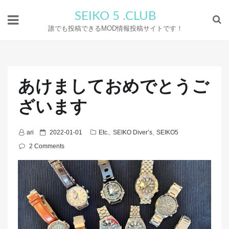
SEIKO 5 .CLUB
誰でも投稿できるMOD情報投稿サイトです！
あけましておめでとうご
ざいます
P
ari
2022-01-01
Etc.
,
SEIKO Diver’s
,
SEIKO5
o
2 Comments
s
t
e
d
o
n