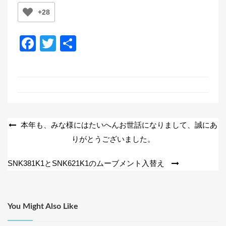
+28
F
T
共
a
wi
有
c
tt
e
er
b
o
投
本年も、みな様にはたいへんお世話になりまして、誠にあ
o
りがとうございました。
稿
k
ナ
SNK381K1とSNK621K1のムーブメント入替え
ビ
ゲ
ー
You Might Also Like
シ