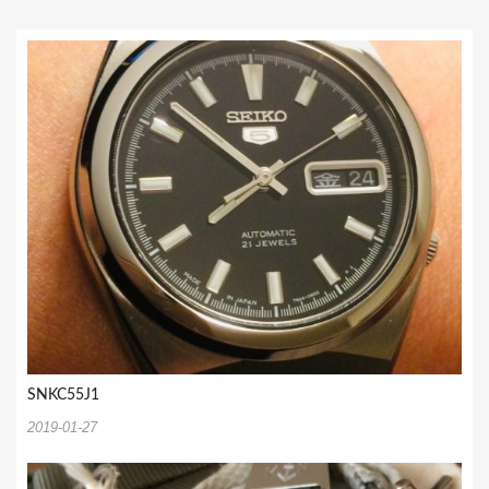
ョ
ン
SNKC55J1
2019-01-27